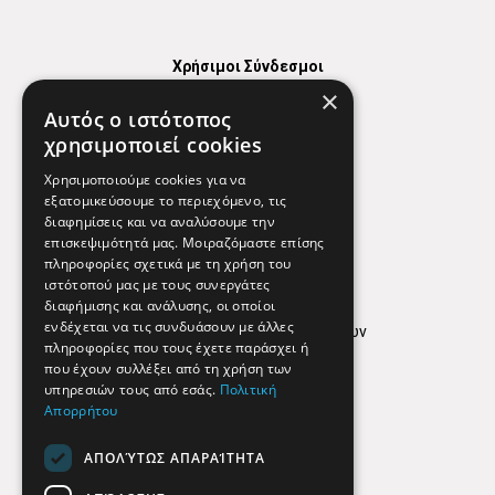
Χρήσιμοι Σύνδεσμοι
×
Χάρτης
Αυτός ο ιστότοπος
Χρήσιμα Τηλέφωνα
χρησιμοποιεί cookies
Εφημερεύοντα Φαρμακεία
Χρησιμοποιούμε cookies για να
εξατομικεύσουμε το περιεχόμενο, τις
διαφημίσεις και να αναλύσουμε την
επισκεψιμότητά μας. Μοιραζόμαστε επίσης
Απόρρητο
πληροφορίες σχετικά με τη χρήση του
ιστότοπού μας με τους συνεργάτες
Όροι Χρήσης
διαφήμισης και ανάλυσης, οι οποίοι
ενδέχεται να τις συνδυάσουν με άλλες
Πολιτική προστασίας δεδομένων
πληροφορίες που τους έχετε παράσχει ή
Findhere
που έχουν συλλέξει από τη χρήση των
υπηρεσιών τους από εσάς.
Πολιτική
Απορρήτου
Social Media
ΑΠΟΛΎΤΩΣ ΑΠΑΡΑΊΤΗΤΑ