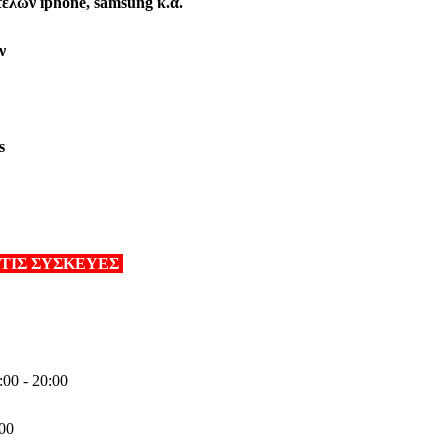
έλων iphone, samsung κ.α.
ν
s
 ΤΙΣ ΣΥΣΚΕΥΕΣ
00 - 20:00
:00