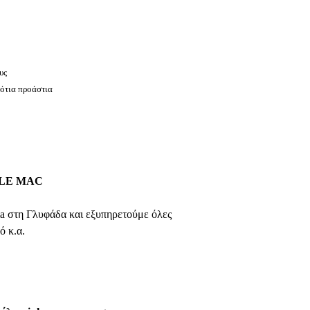
υς
νότια προάστια
PLE MAC
ia στη Γλυφάδα και εξυπηρετούμε όλες
ό κ.α.