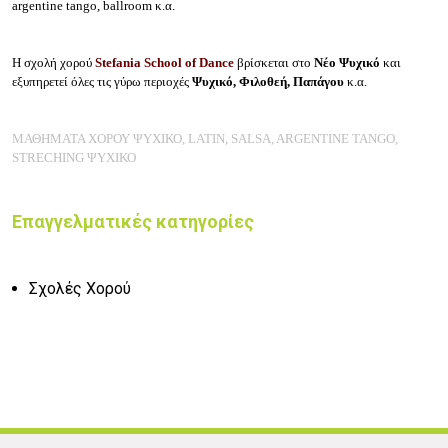
argentine tango, ballroom κ.α.
Η σχολή χορού
Stefania School of Dance
βρίσκεται στο
Νέο Ψυχικό
και
εξυπηρετεί όλες τις γύρω περιοχές
Ψυχικό, Φιλοθεή, Παπάγου
κ.α.
ΜΑΘΗΜΑΤΑ ΧΟΡΟΥ ΨΥΧΙΚΟ, LATIN, SALSA, ARGENTINE TANGO,
STRECHING ΨΥΧΙΚΟ
Επαγγελματικές κατηγορίες
Σχολές Χορού