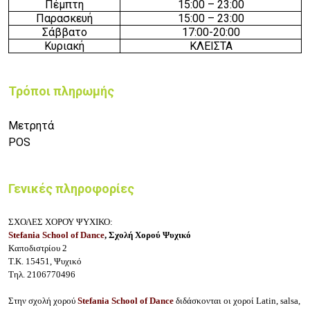
Πέμπτη
15
:
0
0
– 23:00
Παρασκευή
15
:
0
0
– 23:00
Σάββατο
17:00-20:00
Κυριακή
ΚΛΕΙΣΤΑ
Τρόποι πληρωμής
Μετρητά
POS
Γενικές πληροφορίες
ΣΧΟΛΕΣ ΧΟΡΟΥ ΨΥΧΙΚΟ:
Stefania School of Dance
, Σχολή Χορού Ψυχικό
Καποδιστρίου 2
Τ.Κ. 15451, Ψυχικό
Τηλ. 2106770496
Στην σχολή χορού
Stefania School of Dance
διδάσκονται οι χοροί Latin, salsa,