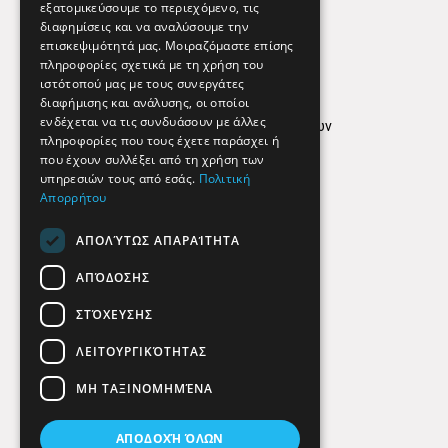
εξατομικεύσουμε το περιεχόμενο, τις
διαφημίσεις και να αναλύσουμε την
επισκεψιμότητά μας. Μοιραζόμαστε επίσης
Απόρρητο
πληροφορίες σχετικά με τη χρήση του
ιστότοπού μας με τους συνεργάτες
Όροι Χρήσης
διαφήμισης και ανάλυσης, οι οποίοι
ενδέχεται να τις συνδυάσουν με άλλες
Πολιτική προστασίας δεδομένων
πληροφορίες που τους έχετε παράσχει ή
Findhere
που έχουν συλλέξει από τη χρήση των
υπηρεσιών τους από εσάς.
Πολιτική
Απορρήτου
Social Media
ΑΠΟΛΎΤΩΣ ΑΠΑΡΑΊΤΗΤΑ
ΑΠΌΔΟΣΗΣ
ΣΤΌΧΕΥΣΗΣ
ΛΕΙΤΟΥΡΓΙΚΌΤΗΤΑΣ
ΜΗ ΤΑΞΙΝΟΜΗΜΈΝΑ
ΑΠΟΔΟΧΉ ΌΛΩΝ