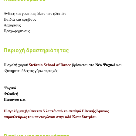
Άνδρες και γυναίκες όλων των ηλικιών
Παιδιά και εφήβους
Αρχαριους
Προχωρημενους
Περιοχή δραστηριότητας
Η σχολή χορού
Stefania School of Dance
βρίσκεται στο
Νέο Ψυχικό
και
εξυπηρετεί όλες τις γύρω περιοχές:
Ψυχικό
Φιλοθεή
Παπάγου
κ.α.
Η σχολή μας βρίσκεται 5 λεπτά από το σταθμό Εθνικής Άμυνας
παραπλεύρως του πενταγώνου στην οδό Καποδιστρίου