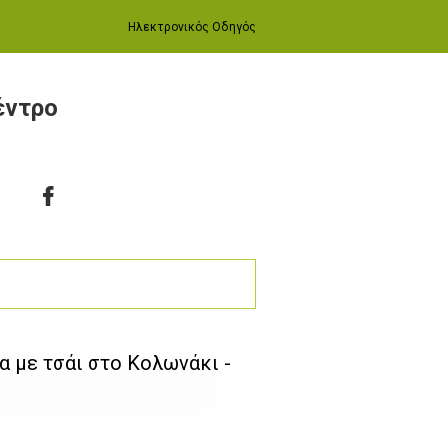
Ηλεκτρονικός Οδηγός
έντρο
μα με τσάι στο Κολωνάκι -