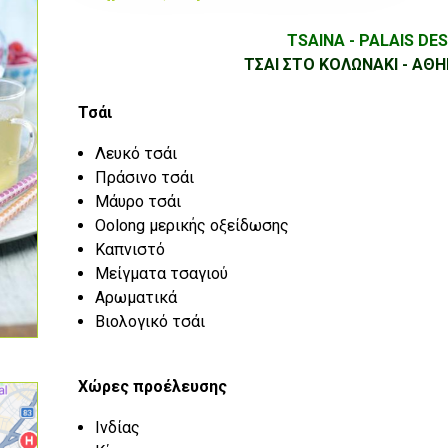
TSAINA - PALAIS DE
ΤΣΑΙ ΣΤΟ ΚΟΛΩΝΑΚΙ - ΑΘ
Τσάι
Λευκό τσάι
Πράσινο τσάι
Μάυρο τσάι
Oolong μερικής οξείδωσης
Καπνιστό
Μείγματα τσαγιού
Αρωματικά
Βιολογικό τσάι
Χώρες προέλευσης
Ινδίας