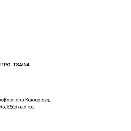
ΝΤΡΟ: TSAINA
όσβαση απο Καισαριανή,
ο, Εξάρχεια κ.α