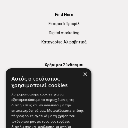
Find Here
Εταιρικό Προφίλ
Digital marketing
Κατηγορίες Αλφαβητικά
Χρήσιμοι Σύνδεσμοι
×
Χάρτης
Αυτός ο ιστότοπος
Χρήσιμα Τηλέφωνα
χρησιμοποιεί cookies
Εφημερεύοντα Φαρμακεία
Χρησιμοποιούμε cookies για να
εξατομικεύσουμε το περιεχόμενο, τις
διαφημίσεις και να αναλύσουμε την
επισκεψιμότητά μας. Μοιραζόμαστε επίσης
Απόρρητο
πληροφορίες σχετικά με τη χρήση του
ιστότοπού μας με τους συνεργάτες
Όροι Χρήσης
διαφήμισης και ανάλυσης, οι οποίοι