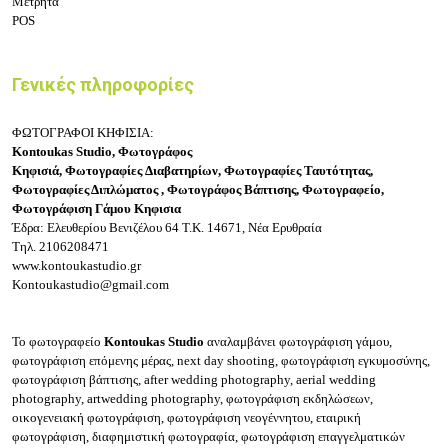
Μετρητά
POS
Γενικές πληροφορίες
ΦΩΤΟΓΡΑΦΟΙ ΚΗΦΙΣΙΑ:
Kontoukas Studio, Φωτογράφος
Κηφισιά,
Φωτογραφίες
Διαβατηρίων,
Φωτογραφίες Ταυτότητας,
Φωτογραφίες Διπλώματος , Φωτογράφος Βάπτισης, Φωτογραφείο,
Φωτογράφιση Γάμου Κηφισια
Έδρα: Ελευθερίου Βενιζέλου 64
Τ.Κ. 14671, Νέα Ερυθραία
Τηλ.
2106208471
www.kontoukastudio.gr
Kontoukastudio@gmail.com
Το φωτογραφείο
Kontoukas Studio
αναλαμβάνει
φωτογράφιση γάμου,
φωτογράφιση επόμενης μέρας, next day shooting, φωτογράφιση εγκυμοσύνης,
φωτογράφιση βάπτισης, after wedding photography, aerial wedding
photography, artwedding photography, φωτογράφιση εκδηλώσεων,
οικογενειακή φωτογράφιση, φωτογράφιση νεογέννητου, εταιρική
φωτογράφιση, διαφημιστική φωτογραφία, φωτογράφιση επαγγελματικών