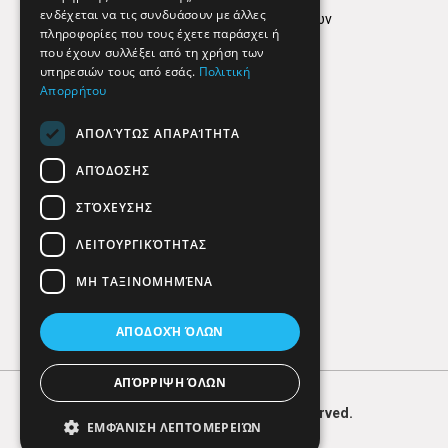
ενδέχεται να τις συνδυάσουν με άλλες
Πολιτική προστασίας δεδομένων
πληροφορίες που τους έχετε παράσχει ή
Findhere
που έχουν συλλέξει από τη χρήση των
υπηρεσιών τους από εσάς.
Πολιτική
Απορρήτου
Social Media
ΑΠΟΛΎΤΩΣ ΑΠΑΡΑΊΤΗΤΑ
ΑΠΌΔΟΣΗΣ
ΣΤΌΧΕΥΣΗΣ
ΛΕΙΤΟΥΡΓΙΚΌΤΗΤΑΣ
ΜΗ ΤΑΞΙΝΟΜΗΜΈΝΑ
ΑΠΟΔΟΧΉ ΌΛΩΝ
ΑΠΌΡΡΙΨΗ ΌΛΩΝ
© 2026
FIND
HERE. All Rights Reserved.
ΕΜΦΆΝΙΣΗ ΛΕΠΤΟΜΕΡΕΙΏΝ