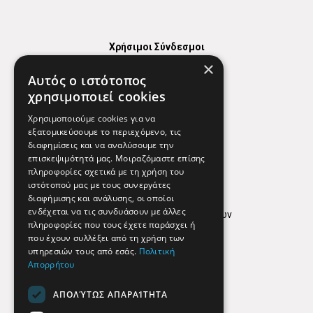
Χρήσιμοι Σύνδεσμοι
×
Χάρτης
Αυτός ο ιστότοπος
Χρήσιμα Τηλέφωνα
χρησιμοποιεί cookies
Εφημερεύοντα Φαρμακεία
Χρησιμοποιούμε cookies για να
εξατομικεύσουμε το περιεχόμενο, τις
διαφημίσεις και να αναλύσουμε την
επισκεψιμότητά μας. Μοιραζόμαστε επίσης
Απόρρητο
πληροφορίες σχετικά με τη χρήση του
ιστότοπού μας με τους συνεργάτες
Όροι Χρήσης
διαφήμισης και ανάλυσης, οι οποίοι
ενδέχεται να τις συνδυάσουν με άλλες
Πολιτική προστασίας δεδομένων
πληροφορίες που τους έχετε παράσχει ή
Findhere
που έχουν συλλέξει από τη χρήση των
υπηρεσιών τους από εσάς.
Πολιτική
Απορρήτου
Social Media
ΑΠΟΛΎΤΩΣ ΑΠΑΡΑΊΤΗΤΑ