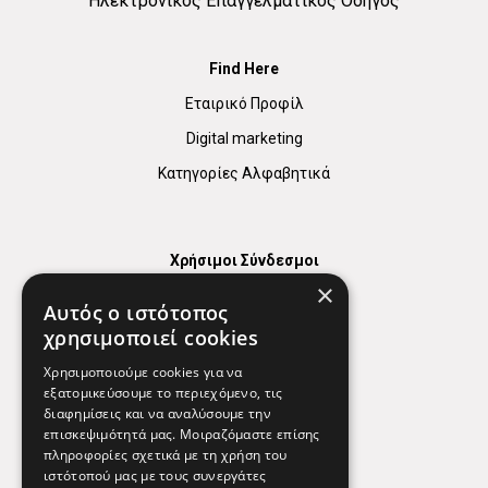
Ηλεκτρονικός Επαγγελματικός Οδηγός
Find Here
Εταιρικό Προφίλ
Digital marketing
Κατηγορίες Αλφαβητικά
Χρήσιμοι Σύνδεσμοι
×
Χάρτης
Αυτός ο ιστότοπος
Χρήσιμα Τηλέφωνα
χρησιμοποιεί cookies
Εφημερεύοντα Φαρμακεία
Χρησιμοποιούμε cookies για να
εξατομικεύσουμε το περιεχόμενο, τις
διαφημίσεις και να αναλύσουμε την
επισκεψιμότητά μας. Μοιραζόμαστε επίσης
Απόρρητο
πληροφορίες σχετικά με τη χρήση του
ιστότοπού μας με τους συνεργάτες
Όροι Χρήσης