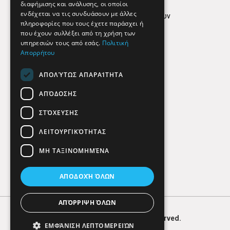
διαφήμισης και ανάλυσης, οι οποίοι
ενδέχεται να τις συνδυάσουν με άλλες
Πολιτική προστασίας δεδομένων
πληροφορίες που τους έχετε παράσχει ή
Findhere
που έχουν συλλέξει από τη χρήση των
υπηρεσιών τους από εσάς.
Πολιτική
Απορρήτου
Social Media
ΑΠΟΛΎΤΩΣ ΑΠΑΡΑΊΤΗΤΑ
ΑΠΌΔΟΣΗΣ
ΣΤΌΧΕΥΣΗΣ
ΛΕΙΤΟΥΡΓΙΚΌΤΗΤΑΣ
ΜΗ ΤΑΞΙΝΟΜΗΜΈΝΑ
ΑΠΟΔΟΧΉ ΌΛΩΝ
ΑΠΌΡΡΙΨΗ ΌΛΩΝ
© 2026
FIND
HERE. All Rights Reserved.
ΕΜΦΆΝΙΣΗ ΛΕΠΤΟΜΕΡΕΙΏΝ