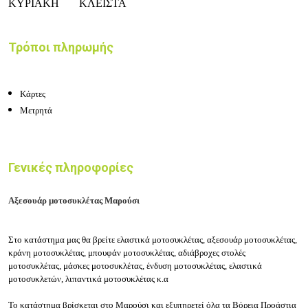
ΚΥΡΙΑΚΗ
ΚΛΕΙΣΤΑ
Τρόποι πληρωμής
Κάρτες
Μετρητά
Γενικές πληροφορίες
Αξεσουάρ μοτοσυκλέτας Μαρούσι
Στο κατάστημα μας θα βρείτε ε
λαστικά μοτοσυκλέτας, α
ξεσουάρ μοτοσυκλέτας,
κ
ράνη μοτοσυκλέτας, μ
πουφάν μοτοσυκλέτας, α
διάβροχες στολές
μοτοσυκλέτας, μ
άσκες μοτοσυκλέτας, έ
νδυση μοτοσυκλέτας, ε
λαστικά
μοτοσυκλετών, λ
ιπαντικά μοτοσυκλέτας κ.α
Το
κατάστημα βρίσκεται στο Μαρούσι και εξυπηρετεί όλα τα Βόρεια Προάστια