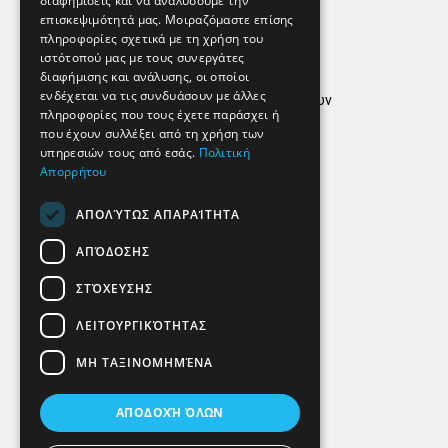
διαφημίσεις και να αναλύσουμε την
επισκεψιμότητά μας. Μοιραζόμαστε επίσης
Απόρρητο
πληροφορίες σχετικά με τη χρήση του
ιστότοπού μας με τους συνεργάτες
Όροι Χρήσης
διαφήμισης και ανάλυσης, οι οποίοι
ενδέχεται να τις συνδυάσουν με άλλες
Πολιτική προστασίας δεδομένων
πληροφορίες που τους έχετε παράσχει ή
Findhere
που έχουν συλλέξει από τη χρήση των
υπηρεσιών τους από εσάς.
Πολιτική
Απορρήτου
Social Media
ΑΠΟΛΎΤΩΣ ΑΠΑΡΑΊΤΗΤΑ
ΑΠΌΔΟΣΗΣ
ΣΤΌΧΕΥΣΗΣ
ΛΕΙΤΟΥΡΓΙΚΌΤΗΤΑΣ
ΜΗ ΤΑΞΙΝΟΜΗΜΈΝΑ
ΑΠΟΔΟΧΉ ΌΛΩΝ