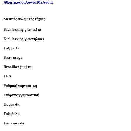
Aθλητικός σύλλογος Μελίσσια
Μεικτές πολεμικές τέχνες
Kick boxing για παιδιά
Kick boxing για
ενήλικες
Τοξοβολία
Krav maga
Brazilian jiu jitsu
TRX
Ρυθμική γυμναστική
Ενόργανη γυμναστική
Πυγμαχία
Τοξοβολία
Tae kwon do