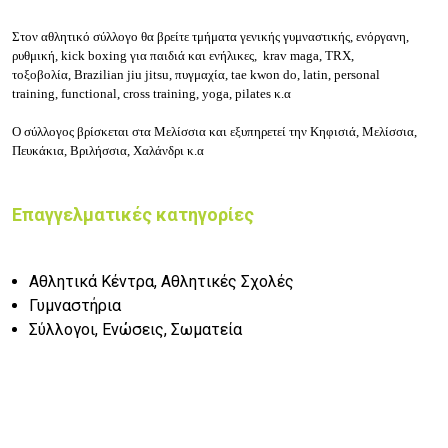
Στον αθλητικό σύλλογο
θα βρείτε τμήματα γ
ενικής γυμναστικής, ενόργανη,
ρυθμική, kick boxing για παιδιά και ενήλικες, krav maga, TRX,
τ
οξοβολία, Brazilian jiu jitsu, πυγμαχία, tae kwon do, latin, personal
training, functional, cross training, yoga, pilates κ.α
Ο σύλλογος βρίσκεται στα Μελίσσια και εξυπηρετεί την Κηφισιά, Μελίσσια,
Πευκάκια, Βριλήσσια, Χαλάνδρι κ.α
Επαγγελματικές κατηγορίες
Αθλητικά Κέντρα, Αθλητικές Σχολές
Γυμναστήρια
Σύλλογοι, Ενώσεις, Σωματεία