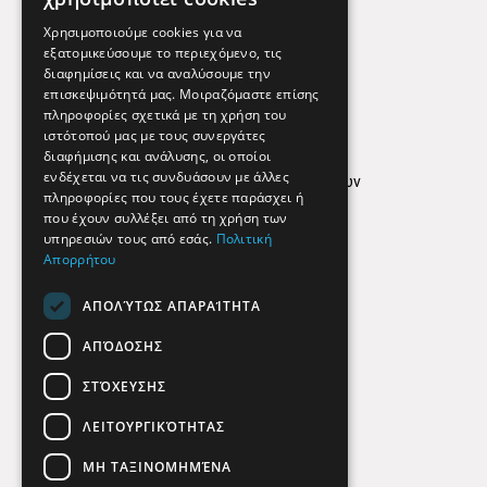
Εφημερεύοντα Φαρμακεία
Χρησιμοποιούμε cookies για να
εξατομικεύσουμε το περιεχόμενο, τις
διαφημίσεις και να αναλύσουμε την
επισκεψιμότητά μας. Μοιραζόμαστε επίσης
Απόρρητο
πληροφορίες σχετικά με τη χρήση του
ιστότοπού μας με τους συνεργάτες
Όροι Χρήσης
διαφήμισης και ανάλυσης, οι οποίοι
ενδέχεται να τις συνδυάσουν με άλλες
Πολιτική προστασίας δεδομένων
πληροφορίες που τους έχετε παράσχει ή
Findhere
που έχουν συλλέξει από τη χρήση των
υπηρεσιών τους από εσάς.
Πολιτική
Απορρήτου
Social Media
ΑΠΟΛΎΤΩΣ ΑΠΑΡΑΊΤΗΤΑ
ΑΠΌΔΟΣΗΣ
ΣΤΌΧΕΥΣΗΣ
ΛΕΙΤΟΥΡΓΙΚΌΤΗΤΑΣ
ΜΗ ΤΑΞΙΝΟΜΗΜΈΝΑ