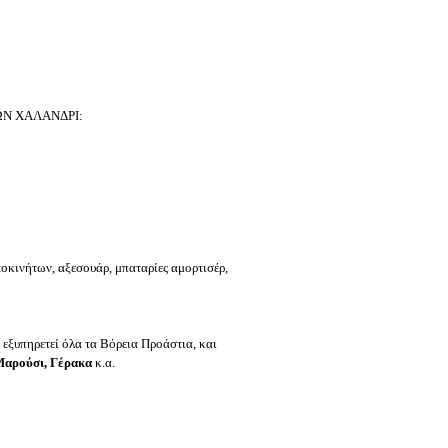
ΩΝ ΧΑΛΑΝΔΡΙ:
τοκινήτων, αξεσουάρ, μπαταρίες αμορτισέρ,
 εξυπηρετεί όλα τα Βόρεια Προάστια, και
Μαρούσι, Γέρακα
κ.α.