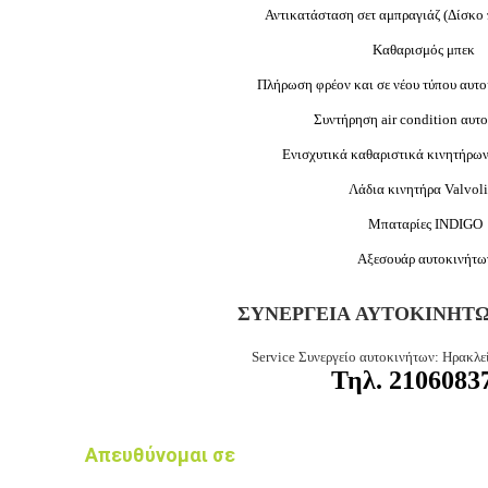
Αντικατάσταση σετ αμπραγιάζ (Δίσκο
Καθαρισμός μπεκ
Πλήρωση φρέον
και σε νέου τύπου αυτ
Συντήρηση air condition αυτ
Ενισχυτικά καθαριστικά κινητήρω
Λάδια κινητήρα Valvol
Μπαταρίες INDIGO
Αξεσουάρ αυτοκινήτω
ΣΥΝΕΡΓΕΙA ΑΥΤΟΚΙΝΗΤΩ
Service Συνεργείο αυτοκινήτων: Ηρακλε
Τηλ.
2106083
Απευθύνομαι σε