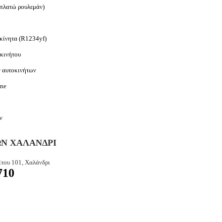
 πλατώ ρουλεμάν)
οκίνητα (R1234yf)
οκινήτου
ν
αυτοκινήτων
ine
ν
Ν ΧΑΛΑΝΔΡΙ
ίτου 101,
Χαλάνδρι
710