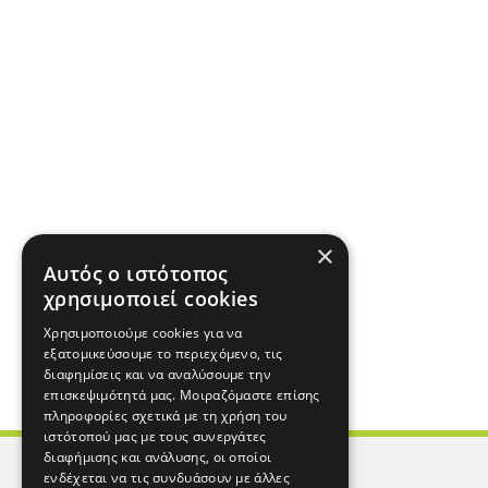
×
Αυτός ο ιστότοπος
χρησιμοποιεί cookies
Χρησιμοποιούμε cookies για να
εξατομικεύσουμε το περιεχόμενο, τις
διαφημίσεις και να αναλύσουμε την
επισκεψιμότητά μας. Μοιραζόμαστε επίσης
πληροφορίες σχετικά με τη χρήση του
ιστότοπού μας με τους συνεργάτες
διαφήμισης και ανάλυσης, οι οποίοι
ενδέχεται να τις συνδυάσουν με άλλες