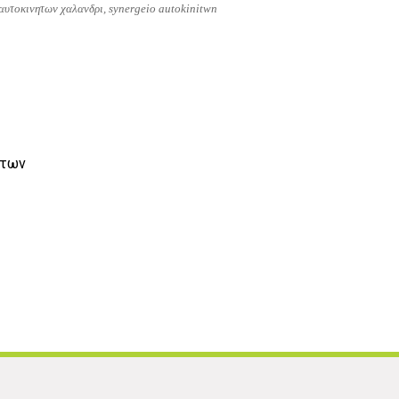
 αυτοκινητων χαλανδρι, synergeio autokinitwn
ήτων