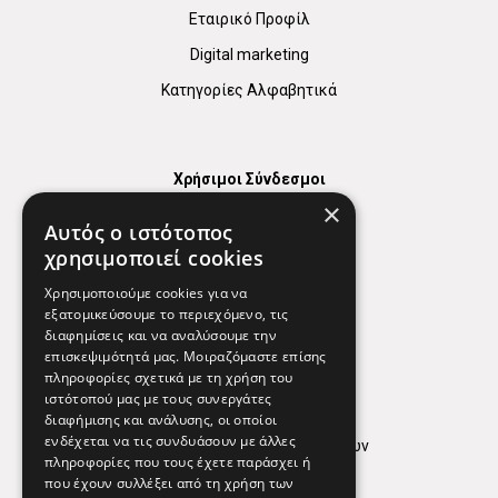
Εταιρικό Προφίλ
Digital marketing
Κατηγορίες Αλφαβητικά
Χρήσιμοι Σύνδεσμοι
×
Χάρτης
Αυτός ο ιστότοπος
Χρήσιμα Τηλέφωνα
χρησιμοποιεί cookies
Εφημερεύοντα Φαρμακεία
Χρησιμοποιούμε cookies για να
εξατομικεύσουμε το περιεχόμενο, τις
διαφημίσεις και να αναλύσουμε την
επισκεψιμότητά μας. Μοιραζόμαστε επίσης
Απόρρητο
πληροφορίες σχετικά με τη χρήση του
ιστότοπού μας με τους συνεργάτες
Όροι Χρήσης
διαφήμισης και ανάλυσης, οι οποίοι
ενδέχεται να τις συνδυάσουν με άλλες
Πολιτική προστασίας δεδομένων
πληροφορίες που τους έχετε παράσχει ή
Findhere
που έχουν συλλέξει από τη χρήση των