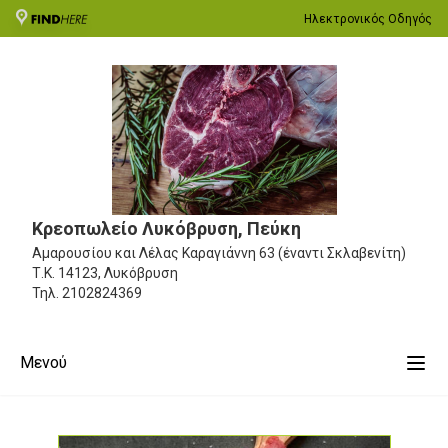
Ηλεκτρονικός Οδηγός
Κρεοπωλείο Λυκόβρυση, Πεύκη
Αμαρουσίου και Λέλας Καραγιάννη 63 (έναντι Σκλαβενίτη)
Τ.Κ. 14123, Λυκόβρυση
Τηλ.
2102824369
Μενού