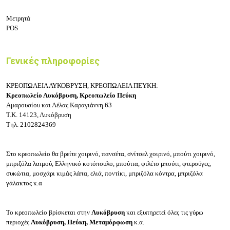
Μετρητά
POS
Γενικές πληροφορίες
ΚΡΕΟΠΩΛΕΙΑ ΛΥΚΟΒΡΥΣΗ, ΚΡΕΟΠΩΛΕΙΑ ΠΕΥΚΗ:
Κρεοπωλείο Λυκόβρυση, Κρεοπωλείο Πεύκη
Αμαρουσίου και Λέλας Καραγιάννη 63
Τ.Κ.
14123, Λυκόβρυση
Τηλ.
2102824369
Στο κρεοπωλείο
θα βρείτε χοιρινό, πανσέτα, σνίτσελ χοιρινό, μπούτι χοιρινό,
μπριζόλα λαιμού, Ελληνικό κοτόπουλο, μπούτια, φιλέτο μπούτι, φτερούγες,
συκώτια, μοσχάρι κιμάς λάπα, ελιά, ποντίκι, μπριζόλα κόντρα, μπριζόλα
γάλακτος κ.α
Το κρεοπωλείο βρίσκεται στην
Λυκόβρυση
και εξυπηρετεί όλες τις γύρω
περιοχές
Λυκόβρυση, Πεύκη, Μεταμόρφωση
κ.α.