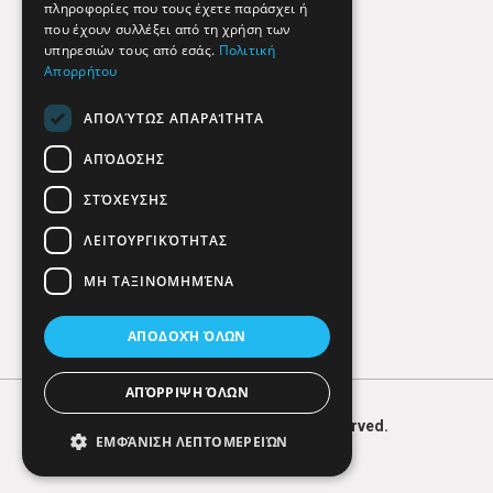
πληροφορίες που τους έχετε παράσχει ή
Findhere
που έχουν συλλέξει από τη χρήση των
υπηρεσιών τους από εσάς.
Πολιτική
Απορρήτου
Social Media
ΑΠΟΛΎΤΩΣ ΑΠΑΡΑΊΤΗΤΑ
ΑΠΌΔΟΣΗΣ
ΣΤΌΧΕΥΣΗΣ
ΛΕΙΤΟΥΡΓΙΚΌΤΗΤΑΣ
ΜΗ ΤΑΞΙΝΟΜΗΜΈΝΑ
ΑΠΟΔΟΧΉ ΌΛΩΝ
ΑΠΌΡΡΙΨΗ ΌΛΩΝ
© 2026
FIND
HERE. All Rights Reserved.
ΕΜΦΆΝΙΣΗ ΛΕΠΤΟΜΕΡΕΙΏΝ