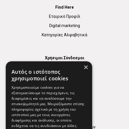
Find Here
Εταιρικό Προφίλ
Digital marketing
Κατηγορίες Αλφαβητικά
Χρήσιμοι Σύνδεσμοι
×
Χάρτης
Αυτός ο ιστότοπος
Χρήσιμα Τηλέφωνα
χρησιμοποιεί cookies
Εφημερεύοντα Φαρμακεία
Χρησιμοποιούμε cookies για να
εξατομικεύσουμε το περιεχόμενο, τις
διαφημίσεις και να αναλύσουμε την
επισκεψιμότητά μας. Μοιραζόμαστε επίσης
Απόρρητο
πληροφορίες σχετικά με τη χρήση του
ιστότοπού μας με τους συνεργάτες
Όροι Χρήσης
διαφήμισης και ανάλυσης, οι οποίοι
ενδέχεται να τις συνδυάσουν με άλλες
Πολιτική προστασίας δεδομένων