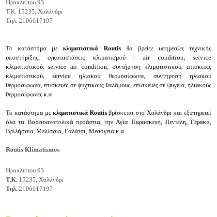
Ηρακλείτου 93
Τ.Κ.
15235, Χαλάνδρι
Τηλ.
2106617197
Το κατάστημα με
κλιματιστικά Routis
θα βρείτε υπηρεσίες τ
εχνικής
υποστήριξης, εγκαταστάσεις κλιματισμού - air condition, service
κλιματιστικού, service air condition, συντήρηση κλιματιστικού, επισκευές
κλιματιστικού, service ηλιακού θερμοσίφωνα, συντήρηση ηλιακού
θερμοσίφωνα, επισκευές σε ψυχτικούς θαλάμους, επισκευές σε ψυγεία, ηλιακούς
θερμοσίφωνες κ.α
Το κατάστημα με
κλιματιστικά Routis
βρίσκεται στο Χαλάνδρι και εξυπηρετεί
όλα τα Βορειοανατολικά προάστια, την Αγία Παρασκευή, Πεντέλη, Γέρακα,
Βριλήσσια, Μελίσσια, Γαλάτσι, Μεσόγεια κ.α
Routis Klimatismos
Ηρακλείτου 93
Τ.Κ.
15235, Χαλάνδρι
Τηλ.
2106617197