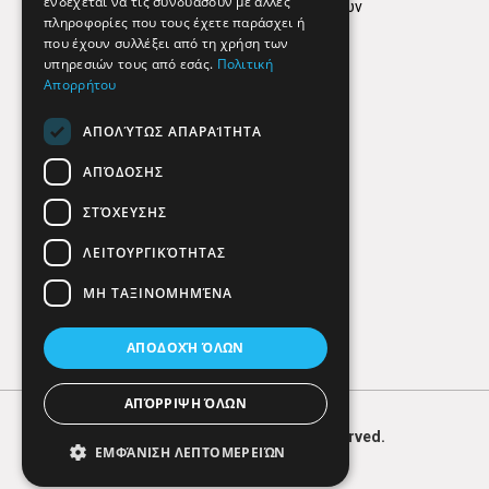
ενδέχεται να τις συνδυάσουν με άλλες
Πολιτική προστασίας δεδομένων
πληροφορίες που τους έχετε παράσχει ή
Findhere
που έχουν συλλέξει από τη χρήση των
υπηρεσιών τους από εσάς.
Πολιτική
Απορρήτου
Social Media
ΑΠΟΛΎΤΩΣ ΑΠΑΡΑΊΤΗΤΑ
ΑΠΌΔΟΣΗΣ
ΣΤΌΧΕΥΣΗΣ
ΛΕΙΤΟΥΡΓΙΚΌΤΗΤΑΣ
ΜΗ ΤΑΞΙΝΟΜΗΜΈΝΑ
ΑΠΟΔΟΧΉ ΌΛΩΝ
ΑΠΌΡΡΙΨΗ ΌΛΩΝ
© 2026
FIND
HERE. All Rights Reserved.
ΕΜΦΆΝΙΣΗ ΛΕΠΤΟΜΕΡΕΙΏΝ