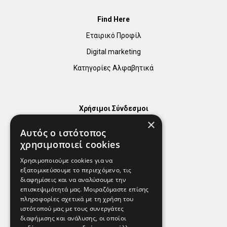
Find Here
Εταιρικό Προφίλ
Digital marketing
Κατηγορίες Αλφαβητικά
Χρήσιμοι Σύνδεσμοι
×
Χάρτης
Αυτός ο ιστότοπος
Χρήσιμα Τηλέφωνα
χρησιμοποιεί cookies
Εφημερεύοντα Φαρμακεία
Χρησιμοποιούμε cookies για να
εξατομικεύσουμε το περιεχόμενο, τις
διαφημίσεις και να αναλύσουμε την
επισκεψιμότητά μας. Μοιραζόμαστε επίσης
Απόρρητο
πληροφορίες σχετικά με τη χρήση του
ιστότοπού μας με τους συνεργάτες
Όροι Χρήσης
διαφήμισης και ανάλυσης, οι οποίοι