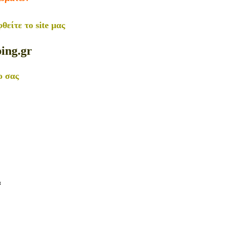
φθείτε
το site μας
ing.gr
ο σας
α