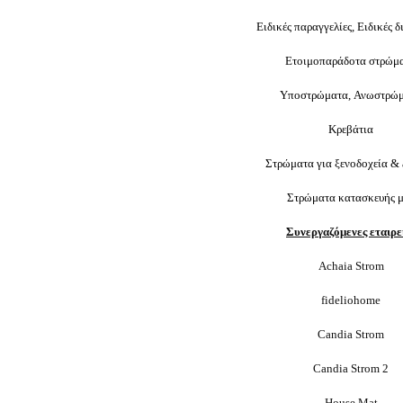
Ειδικές παραγγελίες,
Ειδικές δ
Ετοιμοπαράδοτα στρώμ
Υποστρώματα,
Ανωστρώ
Κρεβάτια
Στρώματα για
ξενοδοχεία
&
Στρώματα κατασκευής 
Συνεργαζόμενες εταιρε
Achaia Strom
fideliohome
Candia Strom
Candia Strom 2
House Mat