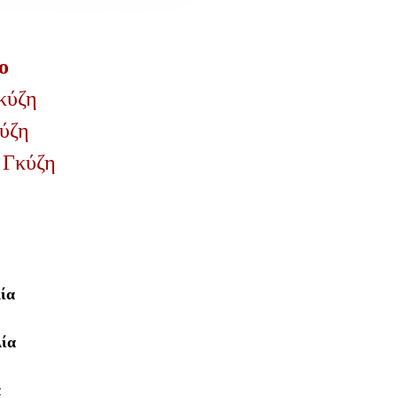
ο
κύζη
ύζη
 Γκύζη
λία
ία
α