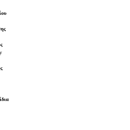
ίου
σης
ες
y
ής
ίδια