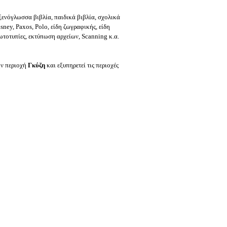
 ξενόγλωσσα βιβλία, παιδικά βιβλία, σχολικά
sney, Paxos, Polo, είδη ζωγραφικής, είδη
ωτοτυπίες, εκτύπωση αρχείων, Scanning κ.α.
ην περιοχή
Γκύζη
και εξυπηρετεί τις περιοχές