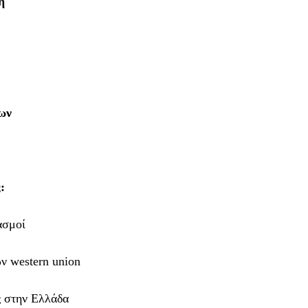
η
ων
:
ασμοί
ν western union
ς στην Ελλάδα