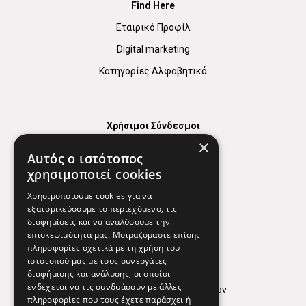
Find Here
Εταιρικό Προφίλ
Digital marketing
Κατηγορίες Αλφαβητικά
Χρήσιμοι Σύνδεσμοι
×
Χάρτης
Αυτός ο ιστότοπος
Χρήσιμα Τηλέφωνα
χρησιμοποιεί cookies
Εφημερεύοντα Φαρμακεία
Χρησιμοποιούμε cookies για να
εξατομικεύσουμε το περιεχόμενο, τις
διαφημίσεις και να αναλύσουμε την
επισκεψιμότητά μας. Μοιραζόμαστε επίσης
Απόρρητο
πληροφορίες σχετικά με τη χρήση του
ιστότοπού μας με τους συνεργάτες
Όροι Χρήσης
διαφήμισης και ανάλυσης, οι οποίοι
ενδέχεται να τις συνδυάσουν με άλλες
Πολιτική προστασίας δεδομένων
πληροφορίες που τους έχετε παράσχει ή