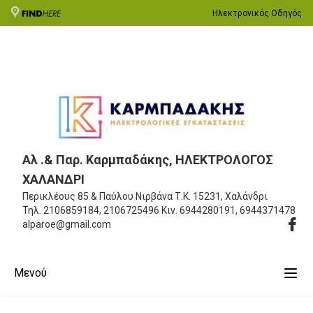
Ηλεκτρονικός Οδηγός
Αλ .& Παρ. Καρμπαδάκης, ΗΛΕΚΤΡΟΛΟΓΟΣ
ΧΑΛΑΝΔΡΙ
Περικλέους 85 & Παύλου Νιρβάνα
Τ.Κ. 15231, Χαλάνδρι
Τηλ.
2106859184, 2106725496
Κιν.
6944280191, 6944371478
alparoe@gmail.com
Μενού