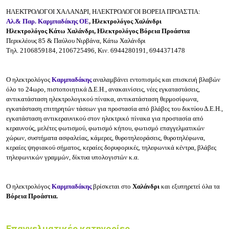
ΗΛΕΚΤΡΟΛΟΓΟΙ ΧΑΛΑΝΔΡΙ, ΗΛΕΚΤΡΟΛΟΓΟΙ ΒΟΡΕΙΑ ΠΡΟΑΣΤΙΑ:
Αλ.& Παρ. Καρμπαδάκης ΟΕ
, Hλεκτρολόγος Χαλάνδρι
Ηλεκτρολόγος Κάτω Χαλάνδρι, Ηλεκτρολόγος Βόρεια Προάστια
Περικλέους 85 & Παύλου Νιρβάνα, Κάτω Χαλάνδρι
Τηλ. 2106859184, 2106725496, Κιν. 6944280191, 6944371478
Ο ηλεκτρολόγος
Καρμπαδάκης
αναλαμβάνει εντοπισμός και επισκευή βλαβών
όλο το 24ωρο, πιστοποιητικά Δ.Ε.Η., ανακαινίσεις, νέες εγκαταστάσεις,
αντικατάσταση ηλεκτρολογικού πίνακα, αντικατάσταση θερμοσίφωνα,
εγκατάσταση επιτηρητών τάσεων για προστασία από βλάβες του δικτύου Δ.Ε.Η.,
εγκατάσταση αντικεραυνικού στον ηλεκτρικό πίνακα για προστασία από
κεραυνούς, μελέτες φωτισμού, φωτισμό κήπου, φωτισμό επαγγελματικών
χώρων, συστήματα ασφαλείας, κάμερες, θυροτηλεοράσεις, θυροτηλέφωνα,
κεραίες ψηφιακού σήματος, κεραίες δορυφορικές, τηλεφωνικά κέντρα, βλάβες
τηλεφωνικών γραμμών, δίκτυα υπολογιστών κ.α.
Ο ηλεκτρολόγος
Καρμπαδάκης
βρίσκεται στο
Χαλάνδρι
και εξυπηρετεί όλα τα
Βόρεια Προάστια.
Επαγγελματικές κατηγορίες