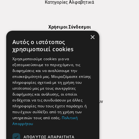
Κατηγορίες Αλφαβητικά
Χρήσιμοι Σύνδεσμοι
×
Χάρτης
Αυτός ο ιστότοπος
Χρήσιμα Τηλέφωνα
χρησιμοποιεί cookies
Εφημερεύοντα Φαρμακεία
Χρησιμοποιούμε cookies για να
εξατομικεύσουμε το περιεχόμενο, τις
διαφημίσεις και να αναλύσουμε την
επισκεψιμότητά μας. Μοιραζόμαστε επίσης
Απόρρητο
πληροφορίες σχετικά με τη χρήση του
ιστότοπού μας με τους συνεργάτες
Όροι Χρήσης
διαφήμισης και ανάλυσης, οι οποίοι
ενδέχεται να τις συνδυάσουν με άλλες
Πολιτική προστασίας δεδομένων
πληροφορίες που τους έχετε παράσχει ή
Findhere
που έχουν συλλέξει από τη χρήση των
υπηρεσιών τους από εσάς.
Πολιτική
Απορρήτου
Social Media
ΑΠΟΛΎΤΩΣ ΑΠΑΡΑΊΤΗΤΑ