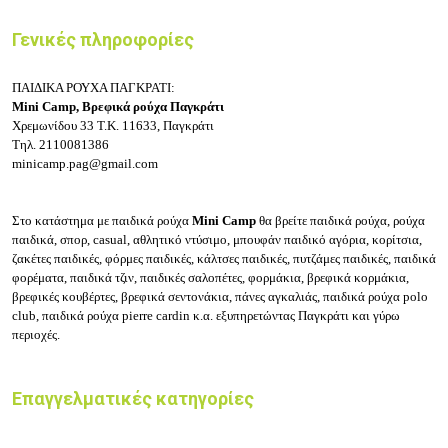
Γενικές πληροφορίες
ΠΑΙΔΙΚΑ ΡΟΥΧΑ ΠΑΓΚΡΑΤΙ:
Mini Camp, Βρεφικά ρούχα Παγκράτι
Χρεμωνίδου 33
Τ.Κ. 11633, Παγκράτι
Τηλ.
2110081386
minicamp.pag@gmail.com
Στο κατάστημα με παιδικά ρούχα
Mini Camp
θα βρείτε παιδικά ρούχα, ρούχα
παιδικά, σπορ, casual, αθλητικό ντύσιμο, μπουφάν παιδικό αγόρια, κορίτσια,
ζακέτες παιδικές, φόρμες παιδικές, κάλτσες παιδικές, πυτζάμες παιδικές, παιδικά
φορέματα, παιδικά τζιν, παιδικές σαλοπέτες, φ
ορμάκια, βρεφικά κορμάκια,
βρεφικές κουβέρτες, βρεφικά σεντονάκια, πάνες αγκαλιάς, παιδικά ρούχα polo
club, παιδικά ρούχα pierre cardin κ.α. εξυπηρετώντας Παγκράτι και γύρω
περιοχές.
Επαγγελματικές κατηγορίες