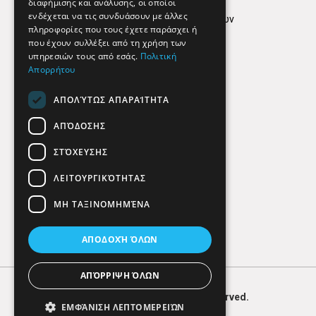
διαφήμισης και ανάλυσης, οι οποίοι
ενδέχεται να τις συνδυάσουν με άλλες
Πολιτική προστασίας δεδομένων
πληροφορίες που τους έχετε παράσχει ή
Findhere
που έχουν συλλέξει από τη χρήση των
υπηρεσιών τους από εσάς.
Πολιτική
Απορρήτου
Social Media
ΑΠΟΛΎΤΩΣ ΑΠΑΡΑΊΤΗΤΑ
ΑΠΌΔΟΣΗΣ
ΣΤΌΧΕΥΣΗΣ
ΛΕΙΤΟΥΡΓΙΚΌΤΗΤΑΣ
ΜΗ ΤΑΞΙΝΟΜΗΜΈΝΑ
ΑΠΟΔΟΧΉ ΌΛΩΝ
ΑΠΌΡΡΙΨΗ ΌΛΩΝ
© 2026
FIND
HERE. All Rights Reserved.
ΕΜΦΆΝΙΣΗ ΛΕΠΤΟΜΕΡΕΙΏΝ