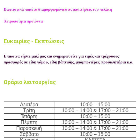
Βαπτιστικά πακέτα διαμορφωμένα στις απαιτήσεις του πελάτη
Χειροποίητα προϊόντα
Ευκαιρίες - Εκπτώσεις
Επικοινωνήστε μαζί μας και ενημερωθείτε για τιμές και τρέχουσες
προσφορές σε είδη γάμου, είδη βάπτισης, μπομπονιέρες, προσκλητήρια κ.α.
Ωράριο λειτουργίας
Δευτέρα
10:00
– 15
:
0
0
Τρίτη
10:00
– 1
4
:
0
0
& 17:00 – 21:00
Τετάρτη
10:00
– 15
:
0
0
Πέμπτη
10:00
– 1
4:0
0
& 17:00 – 21:00
Παρασκευή
10:00
– 1
4
:
0
0
& 17:00 – 21:00
Σάββατο
10:00
– 15
:
0
0