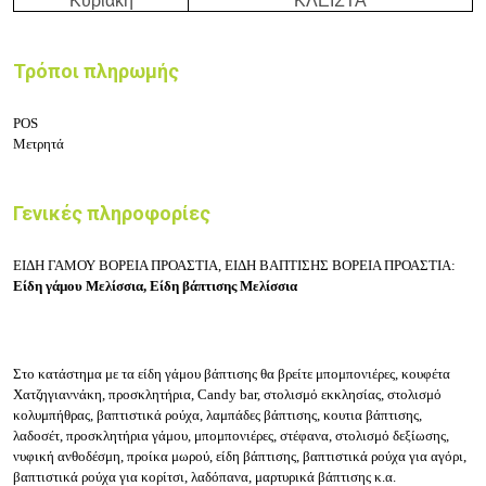
Κυριακή
ΚΛΕΙΣΤΑ
Τρόποι πληρωμής
POS
Μετρητά
Γενικές πληροφορίες
ΕΙΔΗ ΓΑΜΟΥ ΒΟΡΕΙΑ ΠΡΟΑΣΤΙΑ, ΕΙΔΗ ΒΑΠΤΙΣΗΣ ΒΟΡΕΙΑ ΠΡΟΑΣΤΙΑ:
Είδη γάμου Μελίσσια, Είδη βάπτισης Μελίσσια
Στο κατάστημα με τα είδη γάμου βάπτισης θα βρείτε μπομπονιέρες, κουφέτα
Χατζηγιαννάκη, προσκλητήρια, Candy bar, στολισμό εκκλησίας, στολισμό
κολυμπήθρας, βαπτιστικά ρούχα, λαμπάδες βάπτισης, κουτια βάπτισης,
λαδοσέτ, προσκλητήρια γάμου, μπομπονιέρες, στέφανα, στολισμό δεξίωσης,
νυφική ανθοδέσμη,
προίκα μωρού,
είδη βάπτισης, β
απτιστικά ρούχα για αγόρι,
β
απτιστικά ρούχα για κορίτσι, λ
αδόπανα, μ
αρτυρικά βάπτισης κ.α.