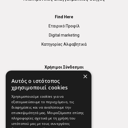
Find Here
Εταιρικό Προφίλ
Digital marketing
Κατηγορίες Αλφαβητικά
Χρήσιμοι Σύνδεσμοι
×
Χάρτης
Αυτός ο ιστότοπος
Χρήσιμα Τηλέφωνα
χρησιμοποιεί cookies
Εφημερεύοντα Φαρμακεία
Χρησιμοποιούμε cookies για να
εξατομικεύσουμε το περιεχόμενο, τις
διαφημίσεις και να αναλύσουμε την
επισκεψιμότητά μας. Μοιραζόμαστε επίσης
Απόρρητο
πληροφορίες σχετικά με τη χρήση του
ιστότοπού μας με τους συνεργάτες
Όροι Χρήσης