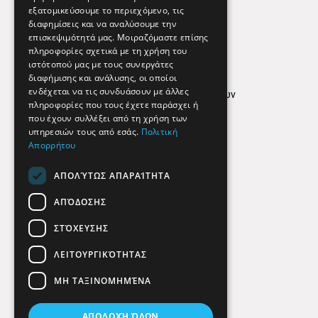
εξατομικεύσουμε το περιεχόμενο, τις
διαφημίσεις και να αναλύσουμε την
επισκεψιμότητά μας. Μοιραζόμαστε επίσης
Απόρρητο
πληροφορίες σχετικά με τη χρήση του
ιστότοπού μας με τους συνεργάτες
Όροι Χρήσης
διαφήμισης και ανάλυσης, οι οποίοι
ενδέχεται να τις συνδυάσουν με άλλες
Πολιτική προστασίας δεδομένων
πληροφορίες που τους έχετε παράσχει ή
Findhere
που έχουν συλλέξει από τη χρήση των
υπηρεσιών τους από εσάς.
Πολιτική
Απορρήτου
Social Media
ΑΠΟΛΎΤΩΣ ΑΠΑΡΑΊΤΗΤΑ
ΑΠΌΔΟΣΗΣ
ΣΤΌΧΕΥΣΗΣ
ΛΕΙΤΟΥΡΓΙΚΌΤΗΤΑΣ
ΜΗ ΤΑΞΙΝΟΜΗΜΈΝΑ
ΑΠΟΔΟΧΉ ΌΛΩΝ