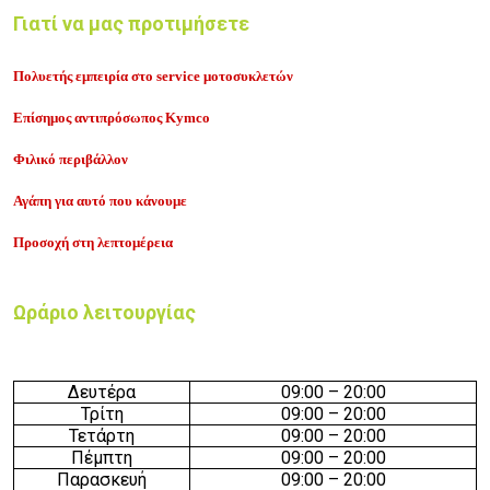
Γιατί να μας προτιμήσετε
Πολυετής εμπειρία στο service μοτοσυκλετών
Επίσημος αντιπρόσωπος Kymco
Φιλικό περιβάλλον
Αγάπη για αυτό που κάνουμε
Προσοχή στη λεπτομέρεια
Ωράριο λειτουργίας
Δευτέρα
09:
0
0 –
20
:
0
0
Τρίτη
09:
0
0 –
20
:
0
0
Τετάρτη
09:
0
0 –
20
:
0
0
Πέμπτη
09:
0
0 –
20
:
0
0
Παρασκευή
09:
0
0 –
20
:
0
0