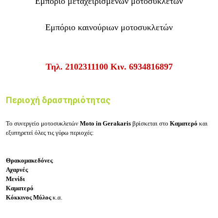
Εμπόριο μεταχειρισμένων μοτοσυκλετών
Εμπόριο καινούριων μοτοσυκλετών
Τηλ.
2102311100
Κιν.
6934816897
Περιοχή δραστηριότητας
Το συνεργείο μοτοσυκλετών
Moto in Gerakaris
βρίσκεται στο
Καματερό
και
εξυπηρετεί όλες τις γύρω περιοχές:
Θρακομακεδόνες
Αχαρνές
Μενίδι
Καματερό
Κόκκινος Μύλος
κ.α.