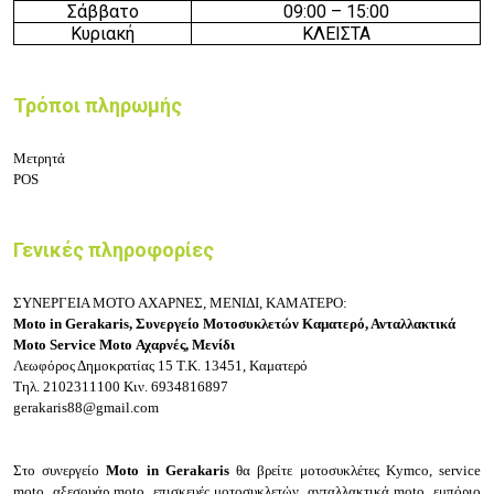
Σάββατο
09:
0
0 – 15
:
0
0
Κυριακή
ΚΛΕΙΣΤΑ
Τρόποι πληρωμής
Μετρητά
POS
Γενικές πληροφορίες
ΣΥΝΕΡΓΕΙΑ MOTO ΑΧΑΡΝΕΣ, ΜΕΝΙΔΙ, ΚΑΜΑΤΕΡΟ:
Moto in Gerakaris, Συνεργείο Μοτοσυκλετών Καματερό, Ανταλλακτικά
Moto Service Moto
Αχαρνές, Μενίδι
Λεωφόρος Δημοκρατίας 15
Τ.Κ. 13451, Καματερό
Τηλ.
2102311100
Κιν.
6934816897
gerakaris88@gmail.com
Στο συνεργείο
Moto in Gerakaris
θ
α βρείτε μοτοσυκλέτες
Kymco, service
moto, αξεσουάρ moto, επισκευές μοτοσυκλετών, ανταλλακτικά moto, εμπόριο