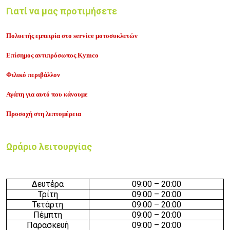
Γιατί να μας προτιμήσετε
Πολυετής εμπειρία στο service μοτοσυκλετών
Επίσημος αντιπρόσωπος Kymco
Φιλικό περιβάλλον
Αγάπη για αυτό που κάνουμε
Προσοχή στη λεπτομέρεια
Ωράριο λειτουργίας
Δευτέρα
09:
0
0 –
20
:
0
0
Τρίτη
09:
0
0 –
20
:
0
0
Τετάρτη
09:
0
0 –
20
:
0
0
Πέμπτη
09:
0
0 –
20
:
0
0
Παρασκευή
09:
0
0 –
20
:
0
0