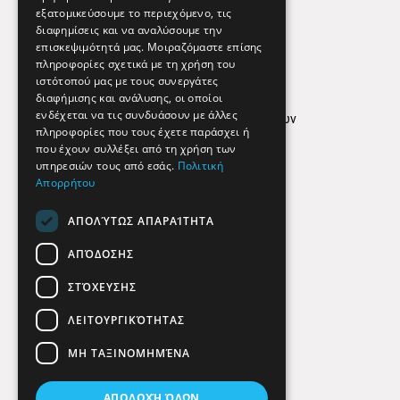
εξατομικεύσουμε το περιεχόμενο, τις
διαφημίσεις και να αναλύσουμε την
επισκεψιμότητά μας. Μοιραζόμαστε επίσης
Απόρρητο
πληροφορίες σχετικά με τη χρήση του
ιστότοπού μας με τους συνεργάτες
Όροι Χρήσης
διαφήμισης και ανάλυσης, οι οποίοι
ενδέχεται να τις συνδυάσουν με άλλες
Πολιτική προστασίας δεδομένων
πληροφορίες που τους έχετε παράσχει ή
Findhere
που έχουν συλλέξει από τη χρήση των
υπηρεσιών τους από εσάς.
Πολιτική
Απορρήτου
Social Media
ΑΠΟΛΎΤΩΣ ΑΠΑΡΑΊΤΗΤΑ
ΑΠΌΔΟΣΗΣ
ΣΤΌΧΕΥΣΗΣ
ΛΕΙΤΟΥΡΓΙΚΌΤΗΤΑΣ
ΜΗ ΤΑΞΙΝΟΜΗΜΈΝΑ
ΑΠΟΔΟΧΉ ΌΛΩΝ