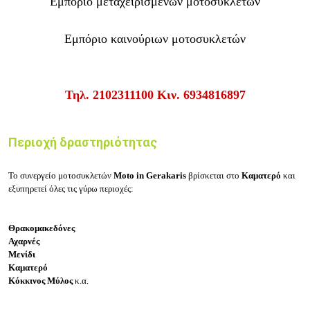
Εμπόριο μεταχειρισμένων μοτοσυκλετών
Εμπόριο καινούριων μοτοσυκλετών
Τηλ.
2102311100
Κιν.
6934816897
Περιοχή δραστηριότητας
Το συνεργείο μοτοσυκλετών
Moto in Gerakaris
βρίσκεται στο
Καματερό
και
εξυπηρετεί όλες τις γύρω περιοχές:
Θρακομακεδόνες
Αχαρνές
Μενίδι
Καματερό
Κόκκινος Μύλος
κ.α.