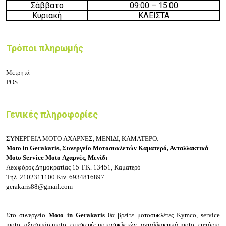
Σάββατο
09:
0
0 – 15
:
0
0
Κυριακή
ΚΛΕΙΣΤΑ
Τρόποι πληρωμής
Μετρητά
POS
Γενικές πληροφορίες
ΣΥΝΕΡΓΕΙΑ MOTO ΑΧΑΡΝΕΣ, ΜΕΝΙΔΙ, ΚΑΜΑΤΕΡΟ:
Moto in Gerakaris, Συνεργείο Μοτοσυκλετών Καματερό, Ανταλλακτικά
Moto Service Moto
Αχαρνές, Μενίδι
Λεωφόρος Δημοκρατίας 15
Τ.Κ. 13451, Καματερό
Τηλ.
2102311100
Κιν.
6934816897
gerakaris88@gmail.com
Στο συνεργείο
Moto in Gerakaris
θ
α βρείτε μοτοσυκλέτες
Kymco, service
moto, αξεσουάρ moto, επισκευές μοτοσυκλετών, ανταλλακτικά moto, εμπόριο