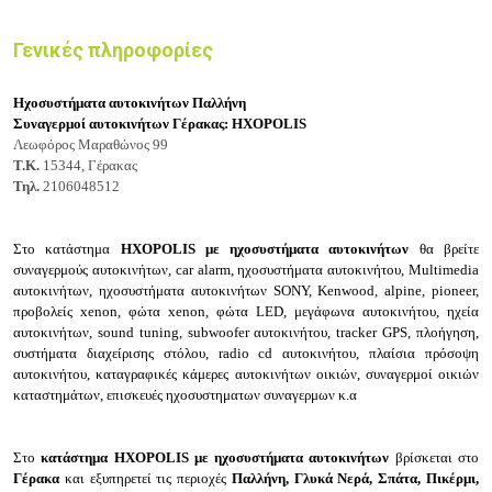
Γενικές πληροφορίες
Ηχοσυστήματα αυτοκινήτων Παλλήνη
Συναγερμοί αυτοκινήτων Γέρακας: ΗΧΟPOLIS
Λεωφόρος Μαραθώνος 99
Τ.Κ.
15344, Γέρακας
Τηλ.
2106048512
Στο κατάστημα
ΗΧΟPOLIS με η
χοσυστήματα αυτοκινήτων
θα βρείτε
σ
υναγερμούς αυτοκινήτων, car alarm,
ηχοσυστήματα αυτοκινήτου,
Multimedia
αυτοκινήτων, ηχοσυστήματα αυτοκινήτων SONY, Kenwood, alpine, pioneer,
προβολείς xenon, φώτα xenon, φώτα LED, μεγάφωνα αυτοκινήτου, ηχεία
αυτοκινήτων, sound tuning, subwoofer αυτοκινήτου, tracker GPS, πλοήγηση,
συστήματα διαχείρισης στόλου, radio cd αυτοκινήτου, πλαίσια πρόσοψη
αυτοκινήτου, καταγραφικές κάμερες αυτοκινήτων οικιών, συναγερμοί οικιών
καταστημάτων, επισκευές ηχοσυστηματων συναγερμων κ.α
Στο
κατάστημα ΗΧΟPOLIS με ηχοσυστήματα αυτοκινήτων
βρίσκεται στο
Γέρακα
και εξυπηρετεί τις περιοχές
Παλλήνη, Γλυκά Νερά, Σπάτα, Πικέρμι,