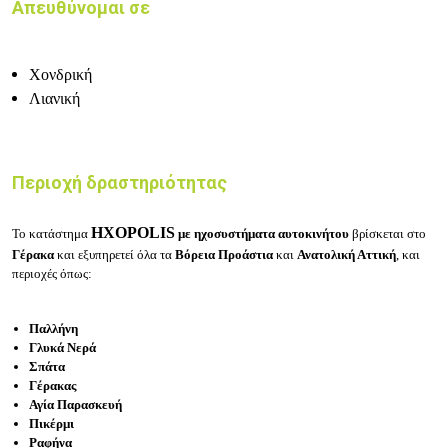
Απευθύνομαι σε
Χονδρική
Λιανική
Περιοχή δραστηριότητας
ΗΧΟPOLIS
Το κατάστημα
με η
χοσυστήματα αυτοκινήτου
βρίσκεται στο
Γέρακα
και εξυπηρετεί όλα τα
Βόρεια Προάστια
και
Ανατολική Αττική
, και
περιοχές όπως:
Παλλήνη
Γλυκά Νερά
Σπάτα
Γέρακας
Αγία Παρασκευή
Πικέρμι
Ραφήνα