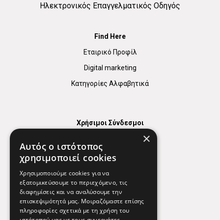
Ηλεκτρονικός Επαγγελματικός Οδηγός
Find Here
Εταιρικό Προφίλ
Digital marketing
Κατηγορίες Αλφαβητικά
Χρήσιμοι Σύνδεσμοι
×
Χάρτης
Αυτός ο ιστότοπος
Χρήσιμα Τηλέφωνα
χρησιμοποιεί cookies
Εφημερεύοντα Φαρμακεία
Χρησιμοποιούμε cookies για να
εξατομικεύσουμε το περιεχόμενο, τις
διαφημίσεις και να αναλύσουμε την
επισκεψιμότητά μας. Μοιραζόμαστε επίσης
Απόρρητο
πληροφορίες σχετικά με τη χρήση του
ιστότοπού μας με τους συνεργάτες