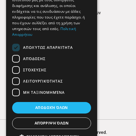
Όροι Χρήσης
διαφήμισης και ανάλυσης, οι οποίοι
ενδέχεται να τις συνδυάσουν με άλλες
Πολιτική προστασίας δεδομένων
πληροφορίες που τους έχετε παράσχει ή
Findhere
που έχουν συλλέξει από τη χρήση των
υπηρεσιών τους από εσάς.
Πολιτική
Απορρήτου
Social Media
ΑΠΟΛΎΤΩΣ ΑΠΑΡΑΊΤΗΤΑ
ΑΠΌΔΟΣΗΣ
ΣΤΌΧΕΥΣΗΣ
ΛΕΙΤΟΥΡΓΙΚΌΤΗΤΑΣ
ΜΗ ΤΑΞΙΝΟΜΗΜΈΝΑ
ΑΠΟΔΟΧΉ ΌΛΩΝ
ΑΠΌΡΡΙΨΗ ΌΛΩΝ
© 2026
FIND
HERE. All Rights Reserved.