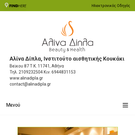
Ηλεκτρονικός Οδηγός
Αλίνα Δίπλα, Iνστιτούτο αισθητικής Κουκάκι
Βεϊκου 87
Τ.Κ. 11741, Αθήνα
Τηλ.
2109232504
Κιν.
6944831153
www.alinadipla.gr
contact@alinadipla.gr
Μενού