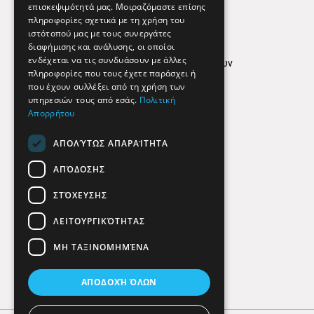
επισκεψιμότητά μας. Μοιραζόμαστε επίσης
Απόρρητο
πληροφορίες σχετικά με τη χρήση του
ιστότοπού μας με τους συνεργάτες
Όροι Χρήσης
διαφήμισης και ανάλυσης, οι οποίοι
ενδέχεται να τις συνδυάσουν με άλλες
Πολιτική προστασίας δεδομένων
πληροφορίες που τους έχετε παράσχει ή
Findhere
που έχουν συλλέξει από τη χρήση των
υπηρεσιών τους από εσάς.
Πολιτική
Απορρήτου
Social Media
ΑΠΟΛΎΤΩΣ ΑΠΑΡΑΊΤΗΤΑ
ΑΠΌΔΟΣΗΣ
ΣΤΌΧΕΥΣΗΣ
ΛΕΙΤΟΥΡΓΙΚΌΤΗΤΑΣ
ΜΗ ΤΑΞΙΝΟΜΗΜΈΝΑ
ΑΠΟΔΟΧΉ ΌΛΩΝ