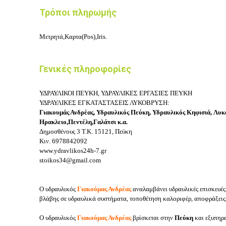
Τρόποι πληρωμής
Μετρητά,Καρτα(Pos),Iris.
Γενικές πληροφορίες
ΥΔΡΑΥΛΙΚΟΙ ΠΕΥΚΗ, ΥΔΡΑΥΛΙΚΕΣ ΕΡΓΑΣΙΕΣ ΠΕΥΚΗ
ΥΔΡΑΥΛΙΚΕΣ ΕΓΚΑΤΑΣΤΑΣΕΙΣ ΛΥΚΟΒΡΥΣΗ:
Γιακουμάς Ανδρέας, Υδραυλικός Πεύκη, Υδραυλικός Κηφισιά,
Λυκ
Ηρακλειο,Πεντέλη,Γαλάτσι κ.α.
Δημοσθένους 3
Τ.Κ. 15121, Πεύκη
Κιν.
6978842092
www.ydravlikos24h-7.gr
stoikos34@gmail.com
Ο υδραυλικός
Γιακούμας Ανδρέας
αναλαμβάνει υδραυλικές επισκευές
βλάβης σε υδραυλικά συστήματα, τοποθέτηση καλοριφέρ, αποφράξεις, 
Ο υδραυλικός
Γιακούμας Ανδρέας
βρίσκεται στην
Πεύκη
και εξυπηρε