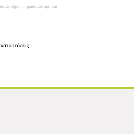
λικός Λυκόβρυση, υδραυλικός Κηφισιά
Εγκαταστάσεις