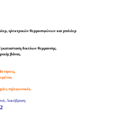
ιλερ, ηλεκτρικών θερμοσιφώνων και μπόιλερ
.Εγκατασταση δικτύων θερμανσης.
ρικής
βάνας.
θετήσεις
,
εμέτια
.
γίες
τηλεφωνικός
.
σιά, Λυκόβρυση:
2