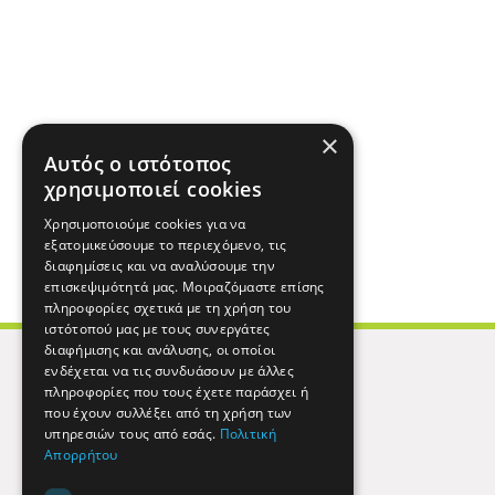
×
Αυτός ο ιστότοπος
χρησιμοποιεί cookies
Χρησιμοποιούμε cookies για να
εξατομικεύσουμε το περιεχόμενο, τις
διαφημίσεις και να αναλύσουμε την
επισκεψιμότητά μας. Μοιραζόμαστε επίσης
πληροφορίες σχετικά με τη χρήση του
ιστότοπού μας με τους συνεργάτες
διαφήμισης και ανάλυσης, οι οποίοι
ενδέχεται να τις συνδυάσουν με άλλες
πληροφορίες που τους έχετε παράσχει ή
που έχουν συλλέξει από τη χρήση των
υπηρεσιών τους από εσάς.
Πολιτική
Απορρήτου