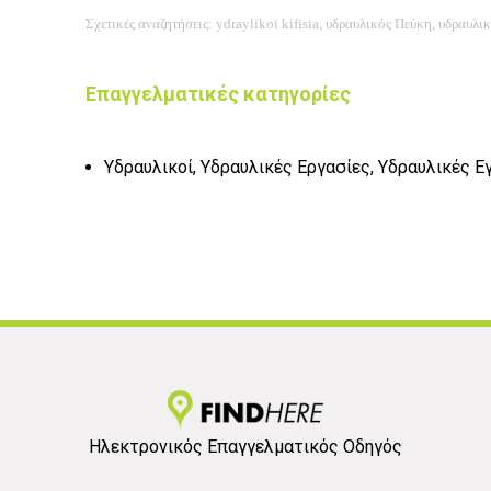
Σχετικές αναζητήσεις: ydraylikoi kifisia, υδραυλικός Πεύκη, υδραυ
Επαγγελματικές κατηγορίες
Υδραυλικοί, Υδραυλικές Εργασίες, Υδραυλικές 
Ηλεκτρονικός Επαγγελματικός Οδηγός