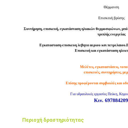
Θέρμανση
Επισκευή βρύσης
Συντήρηση, επισκευή, εγκατάσταση ηλιακών θερμοσιφώνων, μπό
τριπλής ενεργείας
Εγκατασταση-επισκευη λεβητα αεριου κσι πετρελαιου
Επισκευή και εγκατάσταση
ηλεκτ
Μελέτες
,
εγκαταστάσεις
,
τοπο
επισκευές
,
συντηρήσεις
,
μερ
Επίσης
προφέρονται
συμβουλές
και
οδη
Για υδραυλικές εργασίες Πεύκη, Κηφι
Κιν. 697884209
Περιοχή δραστηριότητας