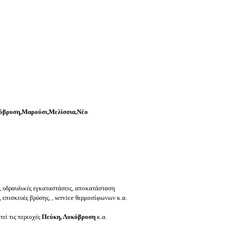
όβρυση,Μαρούσι,Μελίσσια,Νέο
, υδραυλικές εγκαταστάσεις, αποκατάσταση
επισκευές βρύσης, , service θερμοσίφωνων κ.α.
τεί τις περιοχές
Πεύκη, Λυκόβρυση
κ.α.