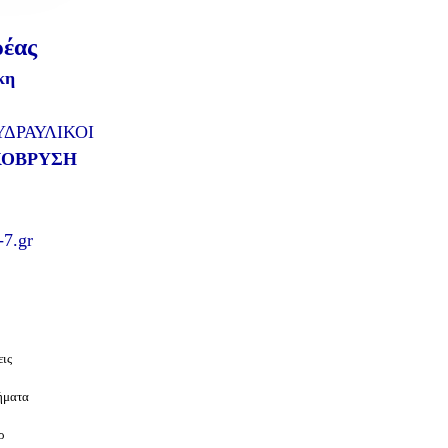
ρέας
κη
ΥΔΡΑΥΛΙΚΟΙ
ΚΟΒΡΥΣΗ
7.gr
ς
εις
ήματα
ρ