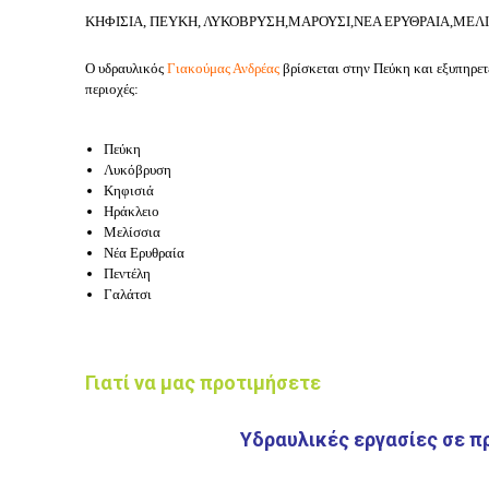
ΚΗΦΙΣΙΑ, ΠΕΥΚΗ, ΛΥΚΟΒΡΥΣΗ,ΜΑΡΟΥΣΙ,ΝΕΑ ΕΡΥΘΡΑΙΑ,ΜΕΛΙ
Ο υδραυλικός
Γιακούμας Ανδρέας
βρίσκεται στην
Πεύκη
και εξυπηρετ
περιοχές:
Πεύκη
Λυκόβρυση
Κηφισιά
Ηράκλειο
Μελίσσια
Νέα Ερυθραία
Πεντέλη
Γαλάτσι
Γιατί να μας προτιμήσετε
Υδραυλικές εργασίες σε π