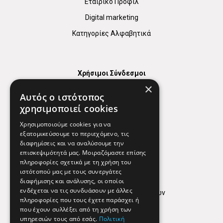
Εταιρικό Προφίλ
Digital marketing
Κατηγορίες Αλφαβητικά
Χρήσιμοι Σύνδεσμοι
×
Χάρτης
Αυτός ο ιστότοπος
Χρήσιμα Τηλέφωνα
χρησιμοποιεί cookies
Εφημερεύοντα Φαρμακεία
Χρησιμοποιούμε cookies για να
εξατομικεύσουμε το περιεχόμενο, τις
διαφημίσεις και να αναλύσουμε την
επισκεψιμότητά μας. Μοιραζόμαστε επίσης
Απόρρητο
πληροφορίες σχετικά με τη χρήση του
ιστότοπού μας με τους συνεργάτες
Όροι Χρήσης
διαφήμισης και ανάλυσης, οι οποίοι
ενδέχεται να τις συνδυάσουν με άλλες
Πολιτική προστασίας δεδομένων
πληροφορίες που τους έχετε παράσχει ή
Findhere
που έχουν συλλέξει από τη χρήση των
υπηρεσιών τους από εσάς.
Πολιτική