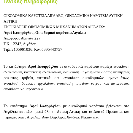
Γενικές πληροφορίες
ΟΙΚΟΔΟΜΙΚΑ ΚΑΡΟΤΣΙΑ ΑΙΓΑΛΕΩ, ΟΙΚΟΔΟΜΙΚΑ ΚΑΡΟΤΣΙΑ ΔΥΤΙΚΗ
ΑΤΤΙΚΗ
ΕΝΟΙΚΙΑΣΕΙΣ ΟΙΚΟΔΟΜΙΚΩΝ ΜΗΧΑΝΗΜΑΤΩΝ ΑΙΓΑΛΕΩ:
Αφοί Ιωσηφόγλου, Oικοδομικά καρότσια Αιγάλεω
Λεωφόρος Αθηνών 227
Τ.Κ.
12242, Αιγάλεω
Τηλ.
2105901036,
Κιν.
6995443757
Το κατάστημα
Αφοί Ιωσηφόγλου
με οικοδομικά καρότσια παρέχει ενοικίαση
σκαλωσιών, κατασκευή σκαλωσιών, ενοικίαση μηχανημάτων όπως γεννήτριες
ρεύματος, τριβεία, πιεστικά κ.α., ενοικίαση οικοδομικών μηχανημάτων,
ενοικίαση δομικών εργαλείων, ενοικίαση τριβείων τοίχου και πατώματος,
ενοικίαση κομπρεσέρ κ.α.
Το κατάστημα
Αφοί Ιωσηφόγλου
με οικοδομικά καρότσια βρίσκεται στο
Αιγάλεω
και εξυπηρετεί όλη τη Δυτική Αττική και τα Δυτικά Προάστια, και
περιοχές όπως Αιγάλεω, Αγία Βαρβάρα, Χαϊδάρι, Νίκαια κ.α.