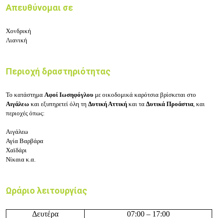
Απευθύνομαι σε
Χονδρική
Λιανική
Περιοχή δραστηριότητας
Το κατάστημα
Αφοί Ιωσηφόγλου
με οικοδομικά καρότσια βρίσκεται στο
Αιγάλεω
και εξυπηρετεί όλη τη
Δυτική Αττική
και τα
Δυτικά Προάστια
, και
περιοχές όπως:
Αιγάλεω
Αγία Βαρβάρα
Χαϊδάρι
Νίκαια κ.α.
Ωράριο λειτουργίας
Δευτέρα
07:00 – 17:00