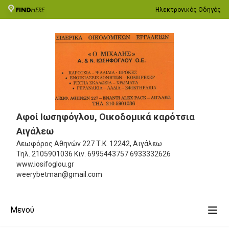
Ηλεκτρονικός Οδηγός
Αφοί Ιωσηφόγλου, Oικοδομικά καρότσια
Αιγάλεω
Λεωφόρος Αθηνών 227
Τ.Κ. 12242, Αιγάλεω
Τηλ.
2105901036
Κιν.
6995443757 6933332626
www.iosifoglou.gr
weerybetman@gmail.com
Μενού