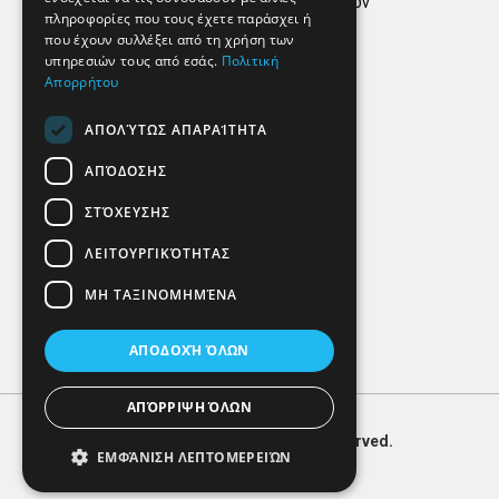
Πολιτική προστασίας δεδομένων
πληροφορίες που τους έχετε παράσχει ή
Findhere
που έχουν συλλέξει από τη χρήση των
υπηρεσιών τους από εσάς.
Πολιτική
Απορρήτου
Social Media
ΑΠΟΛΎΤΩΣ ΑΠΑΡΑΊΤΗΤΑ
ΑΠΌΔΟΣΗΣ
ΣΤΌΧΕΥΣΗΣ
ΛΕΙΤΟΥΡΓΙΚΌΤΗΤΑΣ
ΜΗ ΤΑΞΙΝΟΜΗΜΈΝΑ
ΑΠΟΔΟΧΉ ΌΛΩΝ
ΑΠΌΡΡΙΨΗ ΌΛΩΝ
© 2026
FIND
HERE. All Rights Reserved.
ΕΜΦΆΝΙΣΗ ΛΕΠΤΟΜΕΡΕΙΏΝ