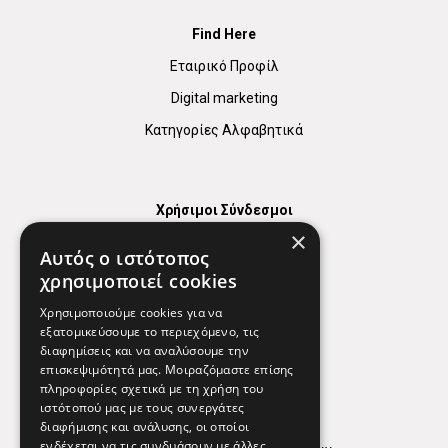
Find Here
Εταιρικό Προφίλ
Digital marketing
Κατηγορίες Αλφαβητικά
Χρήσιμοι Σύνδεσμοι
×
Χάρτης
Αυτός ο ιστότοπος
Χρήσιμα Τηλέφωνα
χρησιμοποιεί cookies
Εφημερεύοντα Φαρμακεία
Χρησιμοποιούμε cookies για να
εξατομικεύσουμε το περιεχόμενο, τις
διαφημίσεις και να αναλύσουμε την
επισκεψιμότητά μας. Μοιραζόμαστε επίσης
Απόρρητο
πληροφορίες σχετικά με τη χρήση του
ιστότοπού μας με τους συνεργάτες
Όροι Χρήσης
διαφήμισης και ανάλυσης, οι οποίοι
ενδέχεται να τις συνδυάσουν με άλλες