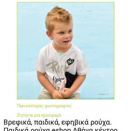
Περισσότερες φωτογραφίες
Ζητήστε μια προσφορά
Βρεφικά, παιδικά, εφηβικά ρούχα.
Παιδικά ρούχα eshop Αθήνα κέντρο.