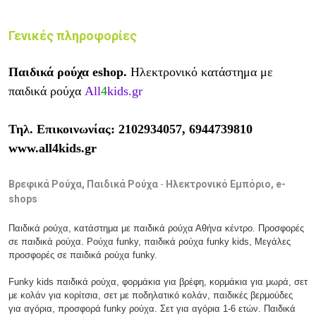
Γενικές πληροφορίες
Παιδικά ρούχα eshop.
Ηλεκτρονικό κατάστημα με
παιδικά ρούχα
All
4
kids.gr
Τηλ. Επικοινωνίας: 2102934057, 6944739810
www.all4kids.gr
Βρεφικά Ρούχα, Παιδικά Ρούχα
-
Ηλεκτρονικό Εμπόριο, e-
shops
Παιδικά ρούχα, κατάστημα με παιδικά ρούχα Αθήνα κέντρο. Προσφορές
σε παιδικά ρούχα. Ρούχα funky, παιδικά ρούχα funky kids, Μεγάλες
προσφορές σε παιδικά ρούχα funky.
Funky kids παιδικά ρούχα, φορμάκια για βρέφη, κορμάκια για μωρά, σετ
με κολάν για κορίτσια, σετ με ποδηλατικό κολάν, παιδικές βερμούδες
για αγόρια, προσφορά funky ρούχα. Σετ για αγόρια 1-6 ετών. Παιδικά