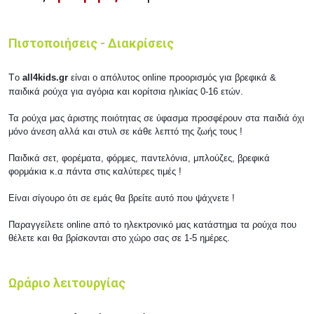
Πιστοποιήσεις - Διακρίσεις
Τ
ο
all4kids.gr
είναι ο απόλυτος online προορισμός για βρεφικά &
παιδικά ρούχα για αγόρια και κορίτσια ηλικίας 0-16 ετών.
Τα ρούχα μας άριστης ποιότητας σε ύφασμα προσφέρουν στα παιδιά όχι
μόνο άνεση αλλά και στυλ σε κάθε λεπτό της ζωής τους !
Παιδικά σετ, φορέματα, φόρμες, παντελόνια, μπλούζες, βρεφικά
φορμάκια κ.α πάντα στις καλύτερες τιμές !
Είναι σίγουρο ότι σε εμάς θα βρείτε αυτό που ψάχνετε !
Παραγγείλετε online από το ηλεκτρονικό μας κατάστημα τα ρούχα που
θέλετε και θα βρίσκονται στο χώρο σας σε 1-5 ημέρες.
Ωράριο λειτουργίας