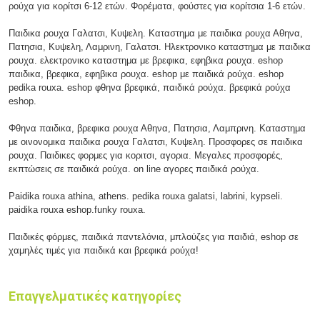
ρούχα για κορίτσι 6-12 ετών. Φορέματα, φούστες για κορίτσια 1-6 ετών.
Παιδικα ρουχα Γαλατσι, Κυψελη. Καταστημα με παιδικα ρουχα Αθηνα,
Πατησια, Κυψελη, Λαμρινη, Γαλατσι. Ηλεκτρονικο καταστημα με παιδικα
ρουχα. ελεκτρονικο καταστημα με βρεφικα, εφηβικα ρουχα. eshop
παιδικα, βρεφικα, εφηβικα ρουχα. eshop με παιδικά ρούχα. eshop
pedika rouxa. eshop φθηνα βρεφικά, παιδικά ρούχα. βρεφικά ρούχα
eshop.
Φθηνα παιδικα, βρεφικα ρουχα Αθηνα, Πατησια, Λαμπρινη. Καταστημα
με οινονομικα παιδικα ρουχα Γαλατσι, Κυψελη. Προσφορες σε παιδικα
ρουχα. Παιδικες φορμες για κοριτσι, αγορια. Μεγαλες προσφορές,
εκπτώσεις σε παιδικά ρούχα. on line αγορες παιδικά ρούχα.
Paidika rouxa athina, athens. pedika rouxa galatsi, labrini, kypseli.
paidika rouxa eshop.funky rouxa.
Παιδικές φόρμες, παιδικά παντελόνια, μπλούζες για παιδιά, eshop σε
χαμηλές τιμές για παιδικά και βρεφικά ρούχα!
Επαγγελματικές κατηγορίες