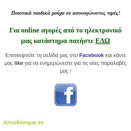
Ποιοτικά παιδικά ρούχα σε ασυναγώνιστες τιμές!
Για online αγορές από το ηλεκτρονικό
μας κατάστημα πατήστε
ΕΔΩ
Επισκεφτείτε τη σελίδα μας στο
Facebook
και κάντε
μας
like
για να ενημερώνεστε για τις νέες παραλαβές
μας !
Απευθύνομαι σε