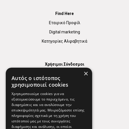
Find Here
Εταιρικό Προφίλ
Digital marketing
Κατηγορίες Αλφαβητικά
Χρήσιμοι Σύνδεσμοι
×
Χάρτης
Αυτός ο ιστότοπος
Χρήσιμα Τηλέφωνα
χρησιμοποιεί cookies
Εφημερεύοντα Φαρμακεία
Χρησιμοποιούμε cookies για να
εξατομικεύσουμε το περιεχόμενο, τις
διαφημίσεις και να αναλύσουμε την
επισκεψιμότητά μας. Μοιραζόμαστε επίσης
Απόρρητο
πληροφορίες σχετικά με τη χρήση του
ιστότοπού μας με τους συνεργάτες
Όροι Χρήσης
διαφήμισης και ανάλυσης, οι οποίοι