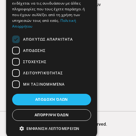
ενδέχεται να τις συνδυάσουν με άλλες
Πολιτική προστασίας δεδομένων
πληροφορίες που τους έχετε παράσχει ή
Findhere
που έχουν συλλέξει από τη χρήση των
υπηρεσιών τους από εσάς.
Πολιτική
Απορρήτου
Social Media
ΑΠΟΛΎΤΩΣ ΑΠΑΡΑΊΤΗΤΑ
ΑΠΌΔΟΣΗΣ
ΣΤΌΧΕΥΣΗΣ
ΛΕΙΤΟΥΡΓΙΚΌΤΗΤΑΣ
ΜΗ ΤΑΞΙΝΟΜΗΜΈΝΑ
ΑΠΟΔΟΧΉ ΌΛΩΝ
ΑΠΌΡΡΙΨΗ ΌΛΩΝ
© 2026
FIND
HERE. All Rights Reserved.
ΕΜΦΆΝΙΣΗ ΛΕΠΤΟΜΕΡΕΙΏΝ