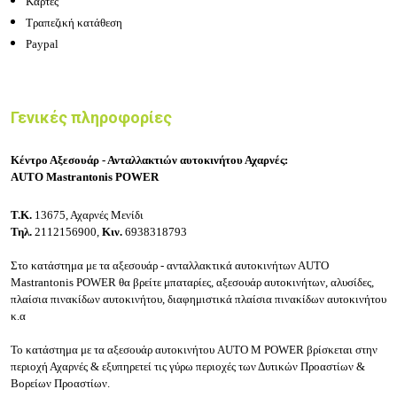
Κάρτες
Τραπεζική κατάθεση
Paypal
Γενικές πληροφορίες
Κέντρο Αξεσουάρ - Ανταλλακτιών αυτοκινήτου Αχαρνές:
AUTO Mastrantonis POWER
Τ.Κ.
13675, Αχαρνές Μενίδι
Τηλ.
2112156900,
Κιν.
6938318793
Στο κατάστημα με τα αξεσουάρ - ανταλλακτικά αυτοκινήτων ΑUTO
Mastrantonis POWER θα βρείτε μ
παταρίες, αξεσουάρ αυτοκινήτων, αλυσίδες,
πλαίσια πινακίδων αυτοκινήτου, διαφημιστικά πλαίσια πινακίδων αυτοκινήτου
κ.α
Το κατάστημα με τα αξεσουάρ αυτοκινήτου
AUTO M POWER βρίσκεται στην
περιοχή Αχαρνές & εξυπηρετεί τις γύρω περιοχές των Δυτικών Προαστίων &
Βορείων Προαστίων.