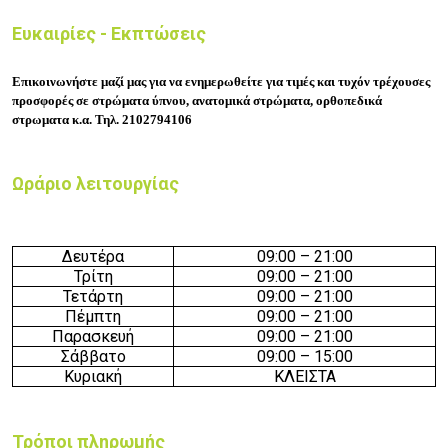
Ευκαιρίες - Εκπτώσεις
Επικοινωνήστε μαζί μας για να ενημερωθείτε για τιμές και τυχόν τρέχουσες
προσφορές σε στρώματα ύπνου, ανατομικά στρώματα, ορθοπεδικά
στρωματα κ.α. Τηλ. 2102794106
Ωράριο λειτουργίας
Δευτέρα
09:
0
0 –
21
:
0
0
Τρίτη
09:
0
0 –
21
:
0
0
Τετάρτη
09:
0
0 –
21
:
0
0
Πέμπτη
09:
0
0 –
21
:
0
0
Παρασκευή
09:
0
0 –
21
:
0
0
Σάββατο
09:
0
0 – 15
:
0
0
Κυριακή
ΚΛΕΙΣΤΑ
Τρόποι πληρωμής