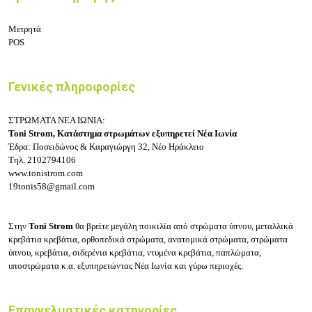
Μετρητά
POS
Γενικές πληροφορίες
ΣΤΡΩΜΑΤΑ ΝΕΑ ΙΩΝΙΑ:
Toni Strom, Κατάστημα στρωμάτων εξυπηρετεί Νέα Ιωνία
Έδρα: Ποσειδώνος & Καραγιώργη 32, Νέο Ηράκλειο
Τηλ.
2102794106
www.tonistrom.com
19tonis58@gmail.com
Στην
Toni Strom
θα βρείτε μεγάλη ποικιλία από στρώματα ύπνου, μεταλλικά
κρεβάτια κρεβάτια, ορθοπεδικά στρώματα, ανατομικά στρώματα, στρώματα
ύπνου, κρεβάτια, σιδερένια κρεβάτια, ντυμένα κρεβάτια, παπλώματα,
υποστρώματα κ.α. εξυπηρετώντας Νέα Ιωνία και γύρω περιοχές.
Επαγγελματικές κατηγορίες