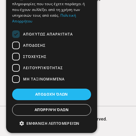
πληροφορίες που τους έχετε παράσχει ή
Findhere
που έχουν συλλέξει από τη χρήση των
υπηρεσιών τους από εσάς.
Πολιτική
Απορρήτου
Social Media
ΑΠΟΛΎΤΩΣ ΑΠΑΡΑΊΤΗΤΑ
ΑΠΌΔΟΣΗΣ
ΣΤΌΧΕΥΣΗΣ
ΛΕΙΤΟΥΡΓΙΚΌΤΗΤΑΣ
ΜΗ ΤΑΞΙΝΟΜΗΜΈΝΑ
ΑΠΟΔΟΧΉ ΌΛΩΝ
ΑΠΌΡΡΙΨΗ ΌΛΩΝ
© 2026
FIND
HERE. All Rights Reserved.
ΕΜΦΆΝΙΣΗ ΛΕΠΤΟΜΕΡΕΙΏΝ