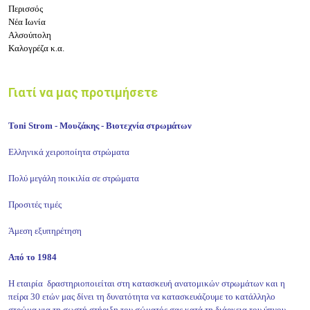
Περισσός
Νέα Ιωνία
Αλσούπολη
Καλογρέζα κ.α.
Γιατί να μας προτιμήσετε
Toni Strom - Μουζάκης - Βιοτεχνία στρωμάτων
Ελληνικά χειροποίητα στρώματα
Πολύ μεγάλη ποικιλία σε στρώματα
Προσιτές τιμές
Άμεση εξυπηρέτηση
Από το 1984
Η εταιρία δραστηριοποιείται στη κατασκευή ανατομικών στρωμάτων και η
πείρα 30 ετών μας δίνει τη δυνατότητα να κατασκευάζουμε το κατάλληλο
στρώμα για τη σωστή στήριξη του σώματός σας κατά τη διάρκεια του ύπνου.