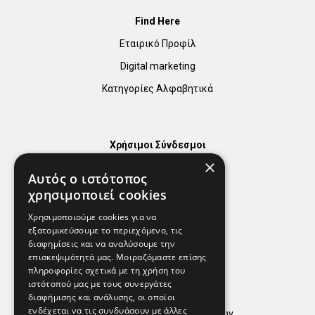
Find Here
Εταιρικό Προφίλ
Digital marketing
Κατηγορίες Αλφαβητικά
Χρήσιμοι Σύνδεσμοι
×
Χάρτης
Αυτός ο ιστότοπος
Χρήσιμα Τηλέφωνα
χρησιμοποιεί cookies
Εφημερεύοντα Φαρμακεία
Χρησιμοποιούμε cookies για να
εξατομικεύσουμε το περιεχόμενο, τις
διαφημίσεις και να αναλύσουμε την
επισκεψιμότητά μας. Μοιραζόμαστε επίσης
Απόρρητο
πληροφορίες σχετικά με τη χρήση του
ιστότοπού μας με τους συνεργάτες
Όροι Χρήσης
διαφήμισης και ανάλυσης, οι οποίοι
ενδέχεται να τις συνδυάσουν με άλλες
Πολιτική προστασίας δεδομένων