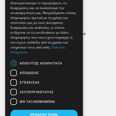
εξατομικεύσουμε το περιεχόμενο, τις
διαφημίσεις και να αναλύσουμε την
επισκεψιμότητά μας. Μοιραζόμαστε επίσης
Απόρρητο
πληροφορίες σχετικά με τη χρήση του
ιστότοπού μας με τους συνεργάτες
Όροι Χρήσης
διαφήμισης και ανάλυσης, οι οποίοι
ενδέχεται να τις συνδυάσουν με άλλες
Πολιτική προστασίας δεδομένων
πληροφορίες που τους έχετε παράσχει ή
Findhere
που έχουν συλλέξει από τη χρήση των
υπηρεσιών τους από εσάς.
Πολιτική
Απορρήτου
Social Media
ΑΠΟΛΎΤΩΣ ΑΠΑΡΑΊΤΗΤΑ
ΑΠΌΔΟΣΗΣ
ΣΤΌΧΕΥΣΗΣ
ΛΕΙΤΟΥΡΓΙΚΌΤΗΤΑΣ
ΜΗ ΤΑΞΙΝΟΜΗΜΈΝΑ
ΑΠΟΔΟΧΉ ΌΛΩΝ