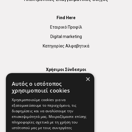
Find Here
Εταιρικό Προφίλ
Digital marketing
Κατηγορίες Αλφαβητικά
Χρήσιμοι Σύνδεσμοι
×
Χάρτης
Αυτός ο ιστότοπος
Χρήσιμα Τηλέφωνα
χρησιμοποιεί cookies
Εφημερεύοντα Φαρμακεία
Χρησιμοποιούμε cookies για να
εξατομικεύσουμε το περιεχόμενο, τις
διαφημίσεις και να αναλύσουμε την
επισκεψιμότητά μας. Μοιραζόμαστε επίσης
Απόρρητο
πληροφορίες σχετικά με τη χρήση του
ιστότοπού μας με τους συνεργάτες
Όροι Χρήσης