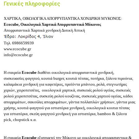
Γενικές πληροφορίες
ΧΑΡΤΙΚΑ, ΟΙΚΟΛΟΓΙΚΑ ΑΠΟΡΡΥΠΑΝΤΙΚΑ ΧΟΝΔΡΙΚΗ ΜΥΚΟΝΟΣ:
Ecocube, Οικολογικά Χαρτικά Απορρυπαντικά Μύκονος
Απορρυπαντικά Χαρτικά χονδρική Δυτική Αττική
Τηλ.
6986659939
www.ecocube.gr
info@ecocube.gr
Η εταιρεία
Ecocube
διαθέτει ο
ικολογικά απορρυπαντικά χονδρική,
συσκευασίες φαγητού, κουτιά burger, κουτιά πίτσας, ποτήρια, ξύλινα πιρούνια,
καλαμάκια χονδρική για καφετέριες, προϊόντα μπάνιου, ρολά, στεγνωτήρες
χεριών, χειροπετσέτες, οικολογικά χαρτικά, συσκευές ρολού υγείας, συσκευές
ρολού χειροπετσέτας, συσκεύη ρολού κουζίνας, συσκευές χαρτιού υγείας, κάδοι
απορριμάτων, σακούλες απορρυμάτων, γάντια πολλαπλών χρήσεων, γ
άντια μιας
χρήσης,
κουτιά φαγητού για εστιατόρια χονδρική, οικολογικά κουτια πίτσας
για εστιατόρια, σκεύη φαγητού χονδρική για εστιατόρια, bamboo & ξύλινα
pick, chopstick
κ.α.
Η εταιρεία
Ecocube
εξυπηρετεί την Μύκονο με οικολογικά απορρυπαντικα &