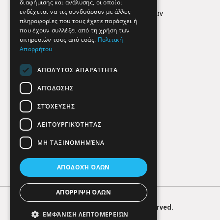
διαφήμισης και ανάλυσης, οι οποίοι
ενδέχεται να τις συνδυάσουν με άλλες
Πολιτική προστασίας δεδομένων
πληροφορίες που τους έχετε παράσχει ή
Findhere
που έχουν συλλέξει από τη χρήση των
υπηρεσιών τους από εσάς.
Πολιτική
Απορρήτου
Social Media
ΑΠΟΛΎΤΩΣ ΑΠΑΡΑΊΤΗΤΑ
ΑΠΌΔΟΣΗΣ
ΣΤΌΧΕΥΣΗΣ
ΛΕΙΤΟΥΡΓΙΚΌΤΗΤΑΣ
ΜΗ ΤΑΞΙΝΟΜΗΜΈΝΑ
ΑΠΟΔΟΧΉ ΌΛΩΝ
ΑΠΌΡΡΙΨΗ ΌΛΩΝ
© 2026
FIND
HERE. All Rights Reserved.
ΕΜΦΆΝΙΣΗ ΛΕΠΤΟΜΕΡΕΙΏΝ