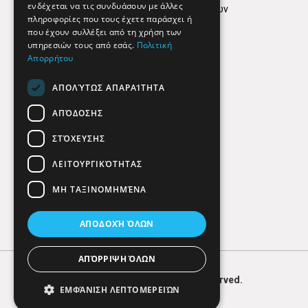
ενδέχεται να τις συνδυάσουν με άλλες
Πολιτική προστασίας δεδομένων
πληροφορίες που τους έχετε παράσχει ή
Findhere
που έχουν συλλέξει από τη χρήση των
υπηρεσιών τους από εσάς.
Πολιτική
Απορρήτου
Social Media
ΑΠΟΛΎΤΩΣ ΑΠΑΡΑΊΤΗΤΑ
ΑΠΌΔΟΣΗΣ
ΣΤΌΧΕΥΣΗΣ
ΛΕΙΤΟΥΡΓΙΚΌΤΗΤΑΣ
ΜΗ ΤΑΞΙΝΟΜΗΜΈΝΑ
ΑΠΟΔΟΧΉ ΌΛΩΝ
ΑΠΌΡΡΙΨΗ ΌΛΩΝ
© 2026
FIND
HERE. All Rights Reserved.
ΕΜΦΆΝΙΣΗ ΛΕΠΤΟΜΕΡΕΙΏΝ