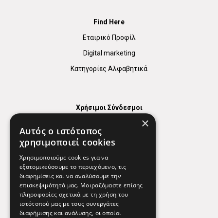
Find Here
Εταιρικό Προφίλ
Digital marketing
Κατηγορίες Αλφαβητικά
Χρήσιμοι Σύνδεσμοι
×
Χάρτης
Αυτός ο ιστότοπος
Χρήσιμα Τηλέφωνα
χρησιμοποιεί cookies
Εφημερεύοντα Φαρμακεία
Χρησιμοποιούμε cookies για να
εξατομικεύσουμε το περιεχόμενο, τις
διαφημίσεις και να αναλύσουμε την
επισκεψιμότητά μας. Μοιραζόμαστε επίσης
Απόρρητο
πληροφορίες σχετικά με τη χρήση του
ιστότοπού μας με τους συνεργάτες
Όροι Χρήσης
διαφήμισης και ανάλυσης, οι οποίοι