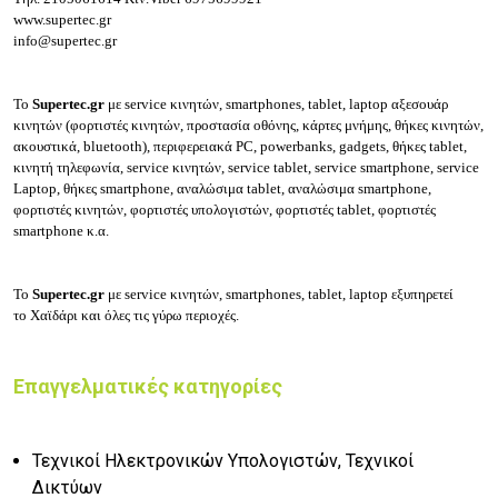
www.supertec.gr
info@supertec.gr
Το
Supertec.gr
με service κινητών, smartphones, tablet, laptop
αξεσουάρ
κινητών (φ
ορτιστές κινητών, π
ροστασία οθόνης, κ
άρτες μνήμης, θ
ήκες κινητών,
α
κουστικά,
bluetooth), π
εριφερειακά PC, p
owerbanks, g
adgets, θ
ήκες tablet,
κ
ινητή τηλεφωνία, s
ervice κινητών, s
ervice tablet, s
ervice smartphone, s
ervice
Laptop, θ
ήκες smartphone, α
ναλώσιμα tablet, α
ναλώσιμα smartphone,
φ
ορτιστές κινητών, φ
ορτιστές υπολογιστών, φ
ορτιστές tablet, φ
ορτιστές
smartphone κ.α.
Το
Supertec.gr
με service κινητών, smartphones, tablet, laptop εξυπηρετεί
το
Χαϊδάρι και όλες τις γύρω περιοχές.
Επαγγελματικές κατηγορίες
Τεχνικοί Ηλεκτρονικών Υπολογιστών, Τεχνικοί
Δικτύων