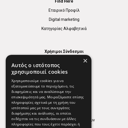
Find Here
Εταιρικό Προφίλ
Digital marketing
Κατηγορίες Αλφαβητικά
Χρήσιμοι Σύνδεσμοι
×
Χάρτης
Αυτός ο ιστότοπος
Χρήσιμα Τηλέφωνα
χρησιμοποιεί cookies
Εφημερεύοντα Φαρμακεία
Χρησιμοποιούμε cookies για να
εξατομικεύσουμε το περιεχόμενο, τις
διαφημίσεις και να αναλύσουμε την
επισκεψιμότητά μας. Μοιραζόμαστε επίσης
Απόρρητο
πληροφορίες σχετικά με τη χρήση του
ιστότοπού μας με τους συνεργάτες
Όροι Χρήσης
διαφήμισης και ανάλυσης, οι οποίοι
ενδέχεται να τις συνδυάσουν με άλλες
Πολιτική προστασίας δεδομένων
πληροφορίες που τους έχετε παράσχει ή