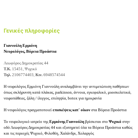
Γενικές πληροφορίες
Γιαννούλη Ερμιόνη
Νευρολόγος, Βόρεια Προάστια
Λεωφόρος Δημοκρατίας 44
Τ.Κ.
15451, Ψυχικό
Τηλ.
2106774403,
Κιν.
6948574544
Η νευρολόγος
Ερμιόνη Γιαννούλη
αναλαμβάνει την αντιμετώπιση παθήσεων
όπως σκλήρυνση κατά πλάκας, parkinson, άννοια, εγκεφαλικό, μυοσκελετικά,
νευροπάθειες, ζάλη / ίλιγγος, επιληψία, botox για ημικρανία
H vευρολόγος πραγματοποιεί
επισκέψεις κατ' οίκον
στα Βόρεια Προάστια
Το νευρολογικό ιατρείο της
Ερμιόνης Γιαννούλη
βρίσκεται στο
Ψυχικό
στην
οδό Λεωφόρος Δημοκρατίας 44 και εξυπηρετεί όλα τα Βόρεια Προάστια καθώς
και τις περιοχές Ψυχικό, Φιλοθέη, Χαλάνδρι, Χολαργός