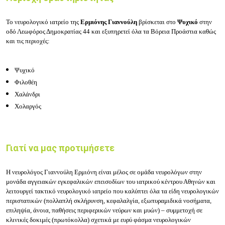
Το νευρολογικό ιατρείο της
Ερμιόνης Γιαννούλη
βρίσκεται στο
Ψυχικό
στην
οδό Λεωφόρος Δημοκρατίας 44 και εξυπηρετεί όλα τα Βόρεια Προάστια καθώς
και τις περιοχές:
Ψυχικό
Φιλοθέη
Χαλάνδρι
Χολαργός
Γιατί να μας προτιμήσετε
H νευρολόγος Γιαννούλη Ερμιόνη είναι μέλος σε ομάδα νευρολόγων στην
μονάδα αγγειακών εγκεφαλικών επεισοδίων του ιατρικού κέντρου Αθηνών και
λειτουργεί τακτικό νευρολογικό ιατρείο που καλύπτει όλα τα είδη νευρολογικών
περιστατικών (πολλαπλή σκλήρυνση, κεφαλαλγία, εξωπυραμιδικά νοσήματα,
επιληψία, άνοια, παθήσεις περιφερικών νεύρων και μυών) – συμμετοχή σε
κλινικές δοκιμές (πρωτόκολλα) σχετικά με ευρύ φάσμα νευρολογικών