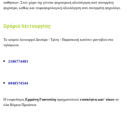
παθήσεων. Στον χώρο της γίνεται ψυχιατρική αξιολόγηση από συνεργάτη
ψυχίατρο, καθώς και νευροψυχολογική αξιολόγηση από συνεργάτη ψυχολόγο.
Ωράριο λειτουργίας
Το ιατρείο λειτουργεί Δευτέρα - Τρίτη - Παρασκευή κατόπιν ραντεβού στα
τηλέφωνα:
2106774403
6948574544
H vευρολόγος
Ερμιόνη Γιαννούλη
πραγματοποιεί
επισκέψεις κατ' οίκον
σε
όλα Βόρεια Προάστια