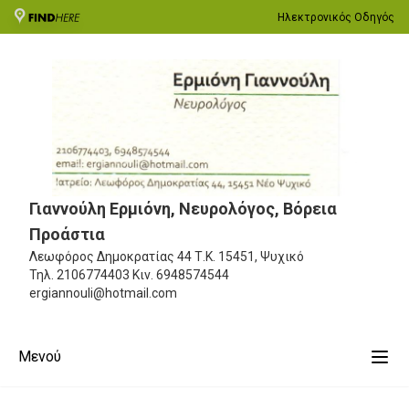
Ηλεκτρονικός Οδηγός
Γιαννούλη Ερμιόνη, Νευρολόγος, Βόρεια
Προάστια
Λεωφόρος Δημοκρατίας 44
Τ.Κ. 15451, Ψυχικό
Τηλ.
2106774403
Κιν.
6948574544
ergiannouli@hotmail.com
Μενού