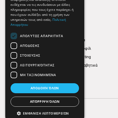
ενδέχεται να τις συνδυάσουν με άλλες
πληροφορίες που τους έχετε παράσχει ή
που έχουν συλλέξει από τη χρήση των
υπηρεσιών τους από εσάς.
Πολιτική
Απορρήτου
ΑΠΟΛΎΤΩΣ ΑΠΑΡΑΊΤΗΤΑ
Find Here
ΑΠΌΔΟΣΗΣ
Εταιρικό Προφίλ
ΣΤΌΧΕΥΣΗΣ
Digital marketing
ΛΕΙΤΟΥΡΓΙΚΌΤΗΤΑΣ
Κατηγορίες Αλφαβητικά
ΜΗ ΤΑΞΙΝΟΜΗΜΈΝΑ
ΑΠΟΔΟΧΉ ΌΛΩΝ
ΑΠΌΡΡΙΨΗ ΌΛΩΝ
ΕΜΦΆΝΙΣΗ ΛΕΠΤΟΜΕΡΕΙΏΝ