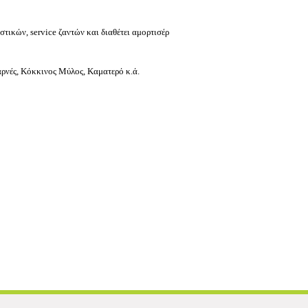
τικών, service ζαντών και διαθέτει αμορτισέρ
χαρνές, Κόκκινος Μύλος, Καματερό κ.ά.