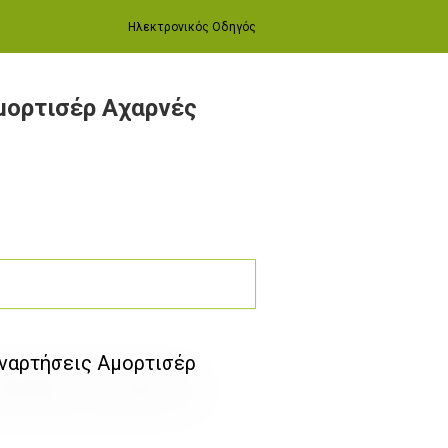
Ηλεκτρονικός Οδηγός
μορτισέρ Αχαρνές
ναρτήσεις Αμορτισέρ