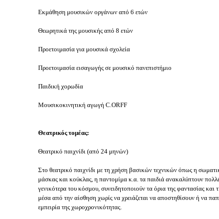
Εκμάθηση μουσικών οργάνων από 6 ετών
Θεωρητικά της μουσικής από 8 ετών
Προετοιμασία για μουσικά σχολεία
Προετοιμασία εισαγωγής σε μουσικό πανεπιστήμιο
Παιδική χορωδία
Μουσικοκινητική αγωγή C.ORFF
Θεατρικός τομέας:
Θεατρικό παιχνίδι (από 24 μηνών)
Στο θεατρικό παιχνίδι με τη χρήση βασικών τεχνικών όπως η σωματι
μάσκας και κούκλας, η παντομίμα κ.α. τα παιδιά ανακαλύπτουν πολλέ
γενικότερα του κόσμου, συνειδητοποιούν τα όρια της φαντασίας και
μέσα από την αίσθηση χωρίς να χρειάζεται να αποστηθίσουν ή να πα
εμπειρία της χωροχρονικότητας.