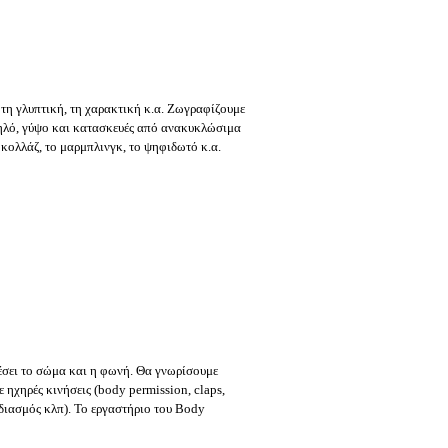
 τη γλυπτική, τη χαρακτική κ.α. Ζωγραφίζουμε
πηλό, γύψο και κατασκευές από ανακυκλώσιμα
 κολλάζ, το μαρμπλινγκ, το ψηφιδωτό κ.α.
λέσει το σώμα και η φωνή. Θα γνωρίσουμε
ε ηχηρές κινήσεις (body permission, claps,
εδιασμός κλπ). Το εργαστήριο του Body