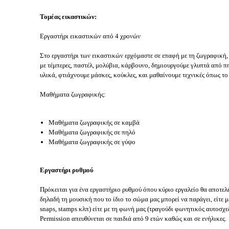
Τομέας εικαστικών:
Εργαστήρι εικαστικών από 4 χρονών
Στο εργαστήρι των εικαστικών ερχόμαστε σε επαφή με τη ζωγραφική,
με τέμπερες, παστέλ, μολύβια, κάρβουνο, δημιουργούμε γλυπτά από 
υλικά, φτιάχνουμε μάσκες, κούκλες, και μαθαίνουμε τεχνικές όπως το
Μαθήματα ζωγραφικής:
Μαθήματα ζωγραφικής σε καμβά
Μαθήματα ζωγραφικής σε πηλό
Μαθήματα ζωγραφικής σε γύψο
Εργαστήρι ρυθμού
Πρόκειται για ένα εργαστήριο ρυθμού όπου κύριο εργαλείο θα αποτε
δηλαδή τη μουσική που το ίδιο το σώμα μας μπορεί να παράγει, είτε μ
snaps, stamps κλπ) είτε με τη φωνή μας (τραγούδι φωνητικός αυτοσχ
Permission απευθύνεται σε παιδιά από 9 ετών καθώς και σε ενήλικες.