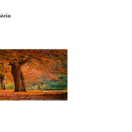
ολεία