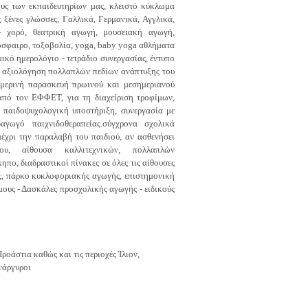
υς των εκπαιδευτηρίων μας, κλειστό κύκλωμα
ξένες γλώσσες, Γαλλικά, Γερμανικά, Αγγλικά,
 - χορό, θεατρική αγωγή, μουσειακή αγωγή,
όσφαιρο, τοξοβολία, yoga, baby yoga αθλήματα
ικό ημερολόγιο - τετράδιο συνεργασίας, έντυπο
με αξιολόγηση πολλαπλών πεδίων ανάπτυξης του
ημερινή παρασκευή πρωινού και μεσημεριανού
 από τον ΕΦΦΕΤ, για τη διαχείριση τροφίμων,
 παιδοψυχολογική υποστήριξη, συνεργασία με
δαγωγό παιχνιδοθεραπείας.σύγχρονα σχολικά
έχρι την παραλαβή του παιδιού, αν ασθενήσει
, αίθουσα καλλιτεχνικών, πολλαπλών
πο, διαδραστικοί πίνακες σε όλες τις αίθουσες
ις, πάρκο κυκλοφοριακής αγωγής, επιστημονική
ους - Δασκάλες προσχολικής αγωγής - ειδικούς
ροάστια καθώς και τις περιοχές Ίλιον,
νάργυροι