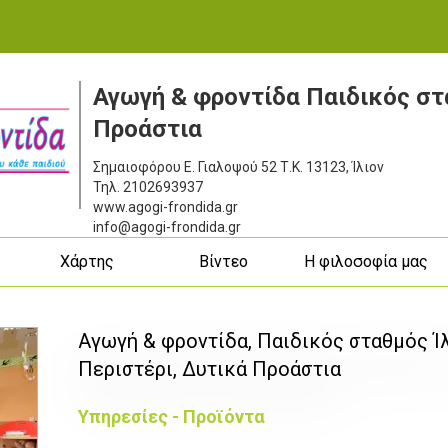
Αγωγή & φροντίδα Παιδικός στ
Προάστια
Σημαιοφόρου Ε. Γιαλοψού 52
Τ.Κ. 13123, Ίλιον
Τηλ.
2102693937
www.agogi-frondida.gr
info@agogi-frondida.gr
ς
Χάρτης
Βίντεο
Η φιλοσοφία μας
Αγωγή & φροντίδα, Παιδικός σταθμός Ίλ
Περιστέρι, Δυτικά Προάστια
Υπηρεσίες - Προϊόντα