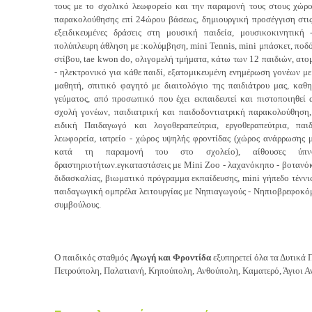
τους με το σχολικό λεωφορείο και την παραμονή τους στους χώρο
παρακολούθησης επί 24ώρου βάσεως, δημιουργική προσέγγιση στις 
εξειδικευμένες δράσεις στη μουσική παιδεία, μουσικοκινητική
πολύπλευρη άθληση με :κολύμβηση, mini Tennis, mini μπάσκετ, ποδ
στίβου, tae kwon do, ολιγομελή τμήματα, κάτω των 12 παιδιών, ατομ
- ηλεκτρονικό για κάθε παιδί, εξατομικευμένη ενημέρωση γονέων 
μαθητή, σπιτικό φαγητό με διαιτολόγιο της παιδιάτρου μας, καθ
γεύματος, από προσωπικό που έχει εκπαιδευτεί και πιστοποιηθεί
σχολή γονέων, παιδιατρική και παιδοδοντιατρική παρακολούθηση,
ειδική Παιδαγωγό και λογοθεραπεύτρια, εργοθεραπεύτρια, παι
λεωφορεία, ιατρείο - χώρος υψηλής φροντίδας (χώρος ανάρρωσης μ
κατά τη παραμονή του στο σχολείο), αίθουσες ύπνου
δραστηριοτήτων.εγκαταστάσεις με Mini Zoo - λαχανόκηπο - βοτανόκη
διδασκαλίας, βιωματικό πρόγραμμα εκπαίδευσης, mini γήπεδο τένν
παιδαγωγική ομπρέλα λειτουργίας με Νηπιαγωγούς - Νηπιοβρεφοκόμ
συμβούλους.
Ο παιδικός σταθμός
Αγωγή και Φροντίδα
εξυπηρετεί όλα τα Δυτικά Π
Πετρούπολη, Παλατιανή, Κηπούπολη, Ανθούπολη, Καματερό, Άγιοι Α