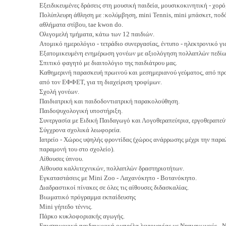
Εξειδικευμένες δράσεις στη μουσική παιδεία, μουσικοκινητική - χορ
Πολύπλευρη άθληση με :κολύμβηση, mini Tennis, mini μπάσκετ, ποδ
αθλήματα στίβου, tae kwon do.
Ολιγομελή τμήματα, κάτω των 12 παιδιών.
Ατομικό ημερολόγιο - τετράδιο συνεργασίας, έντυπο - ηλεκτρονικό για
Εξατομικευμένη ενημέρωση γονέων με αξιολόγηση πολλαπλών πεδίω
Σπιτικό φαγητό με διαιτολόγιο της παιδιάτρου μας.
Καθημερινή παρασκευή πρωινού και μεσημεριανού γεύματος, από προσ
από τον ΕΦΦΕΤ, για τη διαχείριση τροφίμων.
Σχολή γονέων.
Παιδιατρική και παιδοδοντιατρική παρακολούθηση.
Παιδοψυχολογική υποστήριξη.
Συνεργασία με Ειδική Παιδαγωγό και Λογοθεραπεύτρια, εργοθεραπεύτ
Σύγχρονα σχολικά λεωφορεία.
Ιατρείο - Χώρος υψηλής φροντίδας (χώρος ανάρρωσης μέχρι την παραλ
παραμονή του στο σχολείο).
Αίθουσες ύπνου.
Αίθουσα καλλιτεχνικών, πολλαπλών δραστηριοτήτων.
Εγκαταστάσεις με Mini Zoo - Λαχανόκηπο - Βοτανόκηπο.
Διαδραστικοί πίνακες σε όλες τις αίθουσες διδασκαλίας.
Βιωματικό πρόγραμμα εκπαίδευσης
Mini γήπεδο τέννις.
Πάρκο κυκλοφοριακής αγωγής.
Επιστημονική παιδαγωγική ομπρέλα λειτουργίας με Νηπιαγωγούς - 