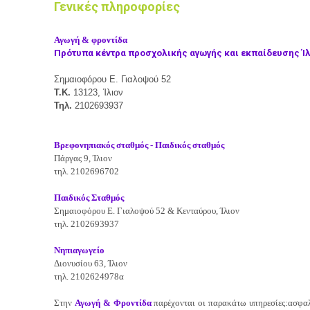
Γενικές πληροφορίες
Αγωγή & φροντίδα
Πρότυπα κέντρα προσχολικής αγωγής και εκπαίδευσης Ίλ
Σημαιοφόρου Ε. Γιαλοψού 52
Τ.Κ.
13123, Ίλιον
Τηλ.
2102693937
Βρεφονηπιακός σταθμός - Παιδικός σταθμός
Πάργας 9,
Ίλιον
τηλ.
2102696702
Παιδικός Σταθμός
Σημαιοφόρου Ε. Γιαλοψού 52 & Κενταύρου, Ίλιον
τηλ. 2102693937
Νηπιαγωγείο
Διονυσίου 63, Ίλιον
τηλ. 2102624978α
Στην
Αγωγή & Φροντίδα
παρέχονται οι παρακάτω υπηρεσίες:ασφα