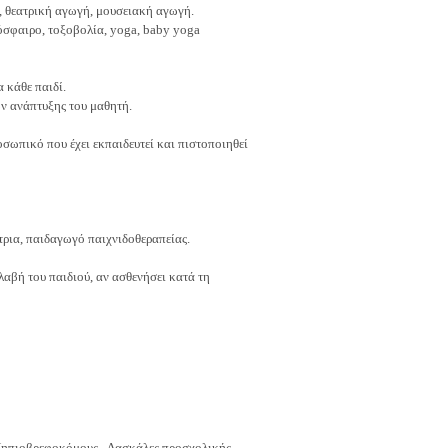
ό, θεατρική αγωγή, μουσειακή αγωγή.
όσφαιρο, τοξοβολία, yoga, baby yoga
 κάθε παιδί.
ν ανάπτυξης του μαθητή.
ωπικό που έχει εκπαιδευτεί και πιστοποιηθεί
ρια, παιδαγωγό παιχνιδοθεραπείας.
αβή του παιδιού, αν ασθενήσει κατά τη
Νηπιοβρεφοκόμους - Δασκάλες προσχολικής