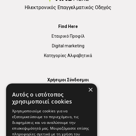
Ηλεκτρονικός Επαγγελματικός Οδηγός
Find Here
Εταιρικό Προφίλ
Digital marketing
Κατηγορίες Αλφαβητικά
Χρήσιμοι Σύνδεσμοι
×
Χάρτης
Αυτός ο ιστότοπος
Χρήσιμα Τηλέφωνα
χρησιμοποιεί cookies
Εφημερεύοντα Φαρμακεία
Χρησιμοποιούμε cookies για να
εξατομικεύσουμε το περιεχόμενο, τις
διαφημίσεις και να αναλύσουμε την
επισκεψιμότητά μας. Μοιραζόμαστε επίσης
Απόρρητο
πληροφορίες σχετικά με τη χρήση του