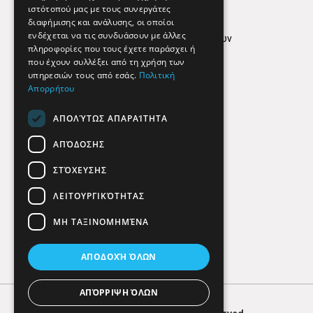
ιστότοπού μας με τους συνεργάτες
Όροι Χρήσης
διαφήμισης και ανάλυσης, οι οποίοι
ενδέχεται να τις συνδυάσουν με άλλες
Πολιτική προστασίας δεδομένων
πληροφορίες που τους έχετε παράσχει ή
Findhere
που έχουν συλλέξει από τη χρήση των
υπηρεσιών τους από εσάς.
Πολιτική
Απορρήτου
Social Media
ΑΠΟΛΎΤΩΣ ΑΠΑΡΑΊΤΗΤΑ
ΑΠΌΔΟΣΗΣ
ΣΤΌΧΕΥΣΗΣ
ΛΕΙΤΟΥΡΓΙΚΌΤΗΤΑΣ
ΜΗ ΤΑΞΙΝΟΜΗΜΈΝΑ
ΑΠΟΔΟΧΉ ΌΛΩΝ
ΑΠΌΡΡΙΨΗ ΌΛΩΝ