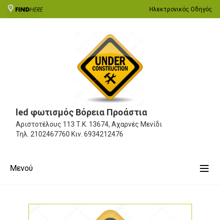
Ηλεκτρονικός Οδηγός
led φωτισμός Βόρεια Προάστια
Αριστοτέλους 113
Τ.Κ. 13674, Αχαρνές Μενίδι
Τηλ.
2102467760
Κιν.
6934212476
Μενού