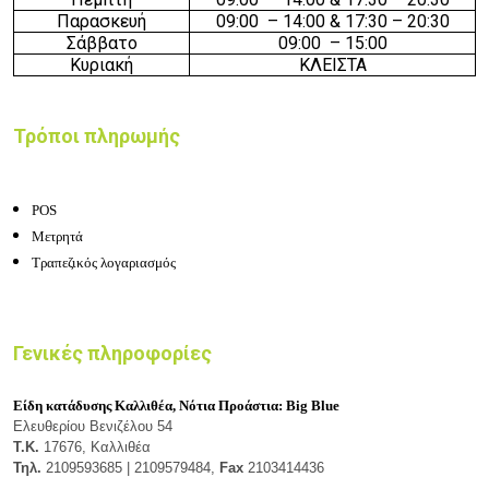
Παρασκευή
09
:
0
0
–
14
:
0
0
& 17:30 – 20:30
Σάββατο
09
:
0
0
–
15
:
0
0
Κυριακή
ΚΛΕΙΣΤΑ
Τρόποι πληρωμής
POS
Μετρητά
Τραπεζικός λογαριασμός
Γενικές πληροφορίες
Είδη κατάδυσης Καλλιθέα, Νότια Προάστια: Big Blue
Ελευθερίου Βενιζέλου 54
Τ.Κ.
17676, Καλλιθέα
Τηλ.
2109593685 | 2109579484,
Fax
2103414436