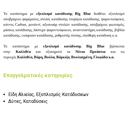
Το κατάστημα με
εξοπλισμό κατάδυσης Big Blue
διαθέτει εξοπλισμό
υ
ποβρύχιου ψαρέματος, στολές κατάδυσης πτερύγια κατάδυσης, ψαροντούφεκα,
κάννες Carban, μουλινέ, αξεσουάρ στολών κατάδυσης, υποβρύχιος φωτισμός,
μάσκες κατάδυσης, λάστιχα ψαροντούφεκου, αναπνευστήρες κατάδυσης, βιβλία
κατάδυσης, computer κατάδυσης, ρυθμιστής πίεσης, ελεύθερη κατάδυση κ.α.
Το κατάστημα με
εξοπλισμό κατάδυσης Big Blue
βρίσκεται
στην
Καλλιθέα
και εξυπηρετεί τα
Νότια Προάστια
και
τις
περιοχές
Καλλιθέα,
Βάρη,
Βούλα,
Βάρκιζα,
Βουλιαγμένη,
Γλυφάδα κ.α.
Επαγγελματικές κατηγορίες
Είδη Αλιείας, Εξοπλισμός Κατάδυσεων
Δύτες, Καταδύσεις