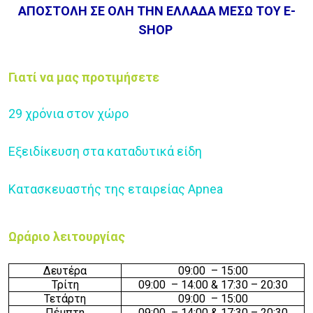
ΑΠΟΣΤΟΛΗ ΣΕ ΟΛΗ ΤΗΝ ΕΛΛΑΔΑ ΜΕΣΩ ΤΟΥ E-
SHOP
Γιατί να μας προτιμήσετε
29 χρόνια στον χώρο
Εξειδίκευση στα καταδυτικά είδη
Κατασκευαστής της εταιρείας Apnea
Ωράριο λειτουργίας
Δευτέρα
09
:
0
0
–
15
:
0
0
Τρίτη
09
:
0
0
–
14
:
0
0
& 17:30 – 20:30
Τετάρτη
09
:
0
0
–
15
:
0
0
Πέμπτη
09
:
0
0
–
14
:
0
0
& 17:30 – 20:30