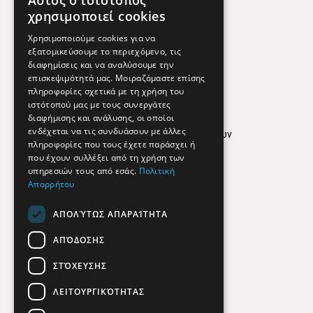
Αυτός ο ιστότοπος
Χρήσιμα Τηλέφωνα
χρησιμοποιεί cookies
Εφημερεύοντα Φαρμακεία
Χρησιμοποιούμε cookies για να
εξατομικεύσουμε το περιεχόμενο, τις
διαφημίσεις και να αναλύσουμε την
επισκεψιμότητά μας. Μοιραζόμαστε επίσης
Απόρρητο
πληροφορίες σχετικά με τη χρήση του
ιστότοπού μας με τους συνεργάτες
Όροι Χρήσης
διαφήμισης και ανάλυσης, οι οποίοι
ενδέχεται να τις συνδυάσουν με άλλες
Πολιτική προστασίας δεδομένων
πληροφορίες που τους έχετε παράσχει ή
Findhere
που έχουν συλλέξει από τη χρήση των
υπηρεσιών τους από εσάς.
Πολιτική
Απορρήτου
Social Media
ΑΠΟΛΎΤΩΣ ΑΠΑΡΑΊΤΗΤΑ
ΑΠΌΔΟΣΗΣ
ΣΤΌΧΕΥΣΗΣ
ΛΕΙΤΟΥΡΓΙΚΌΤΗΤΑΣ