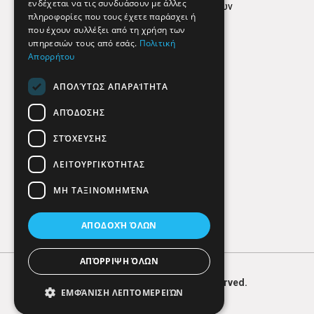
ενδέχεται να τις συνδυάσουν με άλλες
Πολιτική προστασίας δεδομένων
πληροφορίες που τους έχετε παράσχει ή
Findhere
που έχουν συλλέξει από τη χρήση των
υπηρεσιών τους από εσάς.
Πολιτική
Απορρήτου
Social Media
ΑΠΟΛΎΤΩΣ ΑΠΑΡΑΊΤΗΤΑ
ΑΠΌΔΟΣΗΣ
ΣΤΌΧΕΥΣΗΣ
ΛΕΙΤΟΥΡΓΙΚΌΤΗΤΑΣ
ΜΗ ΤΑΞΙΝΟΜΗΜΈΝΑ
ΑΠΟΔΟΧΉ ΌΛΩΝ
ΑΠΌΡΡΙΨΗ ΌΛΩΝ
© 2026
FIND
HERE. All Rights Reserved.
ΕΜΦΆΝΙΣΗ ΛΕΠΤΟΜΕΡΕΙΏΝ