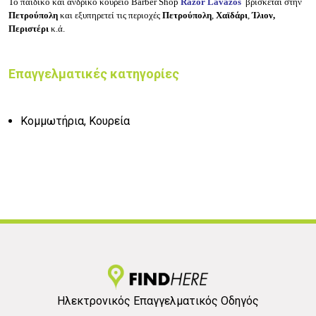
Το παιδικό και ανδρικό κουρείο Barber Shop
Razor Lavazos
βρίσκεται στην
Πετρούπολη
και εξυπηρετεί τις περιοχές
Πετρούπολη
,
Χαϊδάρι
,
Ίλιον,
Περιστέρι
κ.ά.
Επαγγελματικές κατηγορίες
Κομμωτήρια, Κουρεία
Ηλεκτρονικός Επαγγελματικός Οδηγός