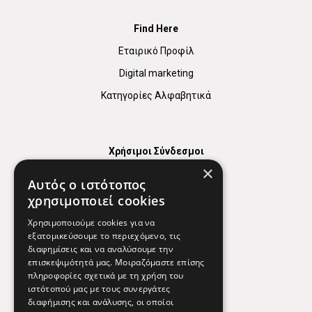
Find Here
Εταιρικό Προφίλ
Digital marketing
Κατηγορίες Αλφαβητικά
Χρήσιμοι Σύνδεσμοι
×
Χάρτης
Αυτός ο ιστότοπος
Χρήσιμα Τηλέφωνα
χρησιμοποιεί cookies
Εφημερεύοντα Φαρμακεία
Χρησιμοποιούμε cookies για να
εξατομικεύσουμε το περιεχόμενο, τις
διαφημίσεις και να αναλύσουμε την
επισκεψιμότητά μας. Μοιραζόμαστε επίσης
Απόρρητο
πληροφορίες σχετικά με τη χρήση του
ιστότοπού μας με τους συνεργάτες
Όροι Χρήσης
διαφήμισης και ανάλυσης, οι οποίοι