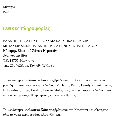
Μετρητά
POS
Γενικές πληροφορίες
ΕΛΑΣΤΙΚΑ ΚΕΡΑΤΣΙΝΙ, ΕΠΩΝΥΜΑ ΕΛΑΣΤΙΚΑ ΚΕΡΑΤΣΙΝΙ,
ΜΕΤΑΧΕΙΡΙΣΜΕΝΑ ΕΛΑΣΤΙΚΑ ΚΕΡΑΤΣΙΝΙ, ΖΑΝΤΕΣ ΚΕΡΑΤΣΙΝΙ:
Κόκορης, Ελαστικά Ζάντες Κερατσίνι
Αναπαύσεως 89Α
Τ.Κ. 18755, Κερατσίνι
Τηλ. 2104628965, Κιν. 6944271589
Το κατάστημα με
ελαστικά
Κόκορης
βρίσκεται στο
Κερατσίνι
και διαθέτει
μεγάλη ποικιλία σε επώνυμα ελαστικά
Michelin
, Pirelli
, Goodyear
, Yokohama
,
BFGoodrich
, Toyo
, Dunlop
, Continental, ζάντες, μεταχειρισμένα ελαστικά και
παρέχει υπηρεσίες ευθυγράμμισης και ζυγοστάθμισης.
Το κατάστημα με
ελαστικά
Κόκορης
βρίσκεται στο
Κερατσίνι
και εξυπηρετεί
όλες τις γύρω περιοχές όπως
Αμφιάλη κ.α.