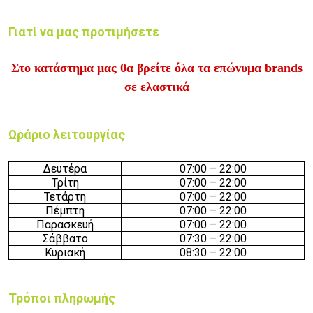
Γιατί να μας προτιμήσετε
Στο κατάστημα μας θα βρείτε όλα τα επώνυμα brands
σε ελαστικά
Ωράριο λειτουργίας
Δευτέρα
07
:
0
0 –
22
:
00
Τρίτη
07
:
0
0 –
22
:
00
Τετάρτη
07
:
0
0 –
22
:
00
Πέμπτη
07
:
0
0 –
22
:
00
Παρασκευή
07
:
0
0 –
22
:
00
Σάββατο
07
:
3
0 –
22
:
00
Κυριακή
08
:
3
0 –
22
:
00
Τρόποι πληρωμής