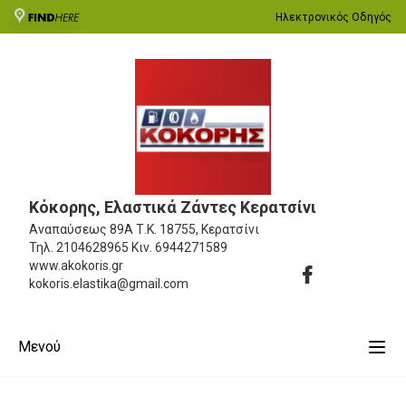
Ηλεκτρονικός Οδηγός
Κόκορης, Ελαστικά Ζάντες Κερατσίνι
Αναπαύσεως 89Α
Τ.Κ. 18755, Κερατσίνι
Τηλ.
2104628965
Κιν.
6944271589
www.akokoris.gr
kokoris.elastika@gmail.com
Μενού