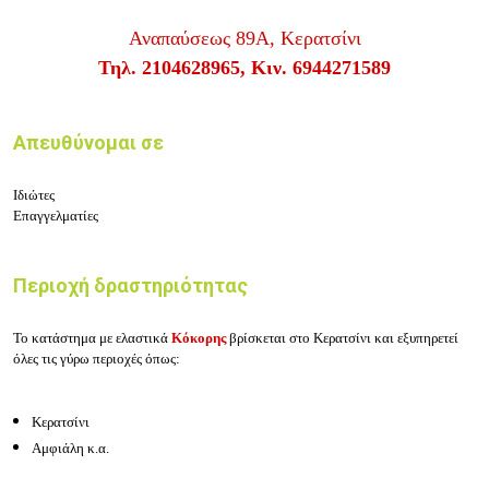
Αναπαύσεως 89Α, Κερατσίνι
Τηλ. 2104628965, Κιν. 6944271589
Απευθύνομαι σε
Ιδιώτες
Επαγγελματίες
Περιοχή δραστηριότητας
Το κατάστημα με ελαστικά
Κόκορης
βρίσκεται στο Κερατσίνι και εξυπηρετεί
όλες τις γύρω περιοχές όπως:
Κερατσίνι
Αμφιάλη κ.α.