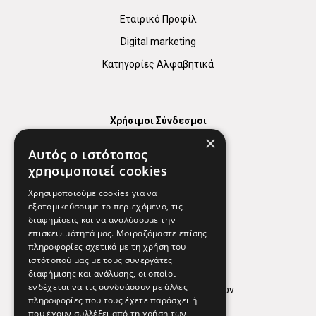
Εταιρικό Προφίλ
Digital marketing
Κατηγορίες Αλφαβητικά
Χρήσιμοι Σύνδεσμοι
×
Χάρτης
Αυτός ο ιστότοπος
Χρήσιμα Τηλέφωνα
χρησιμοποιεί cookies
Εφημερεύοντα Φαρμακεία
Χρησιμοποιούμε cookies για να
εξατομικεύσουμε το περιεχόμενο, τις
διαφημίσεις και να αναλύσουμε την
επισκεψιμότητά μας. Μοιραζόμαστε επίσης
Απόρρητο
πληροφορίες σχετικά με τη χρήση του
ιστότοπού μας με τους συνεργάτες
Όροι Χρήσης
διαφήμισης και ανάλυσης, οι οποίοι
ενδέχεται να τις συνδυάσουν με άλλες
Πολιτική προστασίας δεδομένων
πληροφορίες που τους έχετε παράσχει ή
Findhere
που έχουν συλλέξει από τη χρήση των