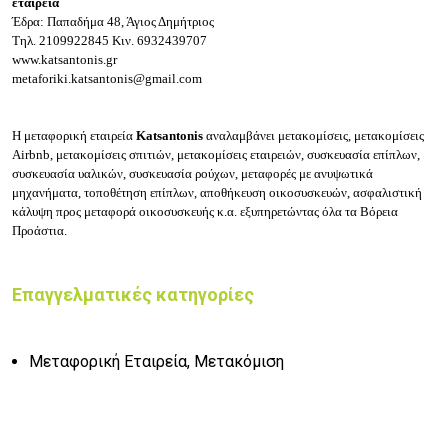
εταιρεία
Έδρα: Παπαδήμα 48, Άγιος Δημήτριος
Τηλ.
2109922845
Κιν.
6932439707
www.katsantonis.gr
metaforiki.katsantonis@gmail.com
Η
μεταφορική εταιρεία
Katsantonis
αναλαμβάνει μ
ετακομίσεις, μ
ετακομίσεις
Airbnb, μ
ετακομίσεις σπιτιών, μ
ετακομίσεις εταιρειών,
σ
υσκευασία επίπλων,
σ
υσκευασία υαλικών, σ
υσκευασία ρούχων, μ
εταφορές με α
νυψωτικά
μηχανήματα, τ
οποθέτηση επίπλων, α
ποθήκευση οικοσυσκευών, α
σφαλιστική
κάλυψη προς μεταφορά οικοσυσκευής κ.α. εξυπηρετώντας όλα τα Βόρεια
Προάστια.
Επαγγελματικές κατηγορίες
Μεταφορική Εταιρεία, Μετακόμιση