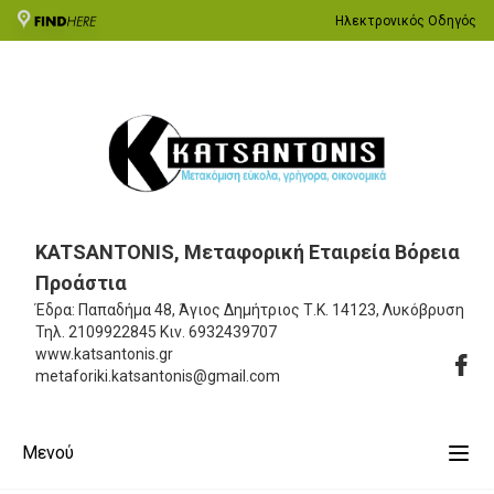
Ηλεκτρονικός Οδηγός
KATSANTONIS, Μεταφορική Εταιρεία Βόρεια
Προάστια
Έδρα: Παπαδήμα 48, Άγιος Δημήτριος
Τ.Κ. 14123, Λυκόβρυση
Τηλ.
2109922845
Κιν.
6932439707
www.katsantonis.gr
metaforiki.katsantonis@gmail.com
Μενού