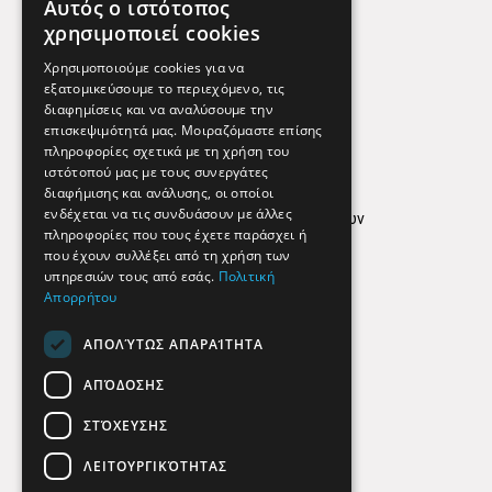
Αυτός ο ιστότοπος
Χρήσιμα Τηλέφωνα
χρησιμοποιεί cookies
Εφημερεύοντα Φαρμακεία
Χρησιμοποιούμε cookies για να
εξατομικεύσουμε το περιεχόμενο, τις
διαφημίσεις και να αναλύσουμε την
επισκεψιμότητά μας. Μοιραζόμαστε επίσης
Απόρρητο
πληροφορίες σχετικά με τη χρήση του
ιστότοπού μας με τους συνεργάτες
Όροι Χρήσης
διαφήμισης και ανάλυσης, οι οποίοι
ενδέχεται να τις συνδυάσουν με άλλες
Πολιτική προστασίας δεδομένων
πληροφορίες που τους έχετε παράσχει ή
Findhere
που έχουν συλλέξει από τη χρήση των
υπηρεσιών τους από εσάς.
Πολιτική
Απορρήτου
Social Media
ΑΠΟΛΎΤΩΣ ΑΠΑΡΑΊΤΗΤΑ
ΑΠΌΔΟΣΗΣ
ΣΤΌΧΕΥΣΗΣ
ΛΕΙΤΟΥΡΓΙΚΌΤΗΤΑΣ