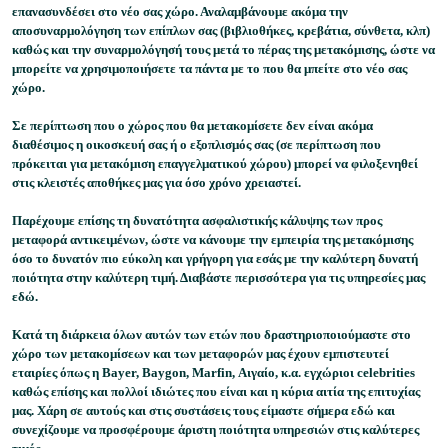
επανασυνδέσει στο νέο σας χώρο. Αναλαμβάνουμε ακόμα την
αποσυναρμολόγηση των επίπλων σας (βιβλιοθήκες, κρεβάτια, σύνθετα, κλπ)
καθώς και την συναρμολόγησή τους μετά το πέρας της μετακόμισης, ώστε να
μπορείτε να χρησιμοποιήσετε τα πάντα με το που θα μπείτε στο νέο σας
χώρο.
Σε περίπτωση που ο χώρος που θα μετακομίσετε δεν είναι ακόμα
διαθέσιμος η οικοσκευή σας ή ο εξοπλισμός σας (σε περίπτωση που
πρόκειται για μετακόμιση επαγγελματικού χώρου) μπορεί να φιλοξενηθεί
στις κλειστές αποθήκες μας για όσο χρόνο χρειαστεί.
Παρέχουμε επίσης τη δυνατότητα ασφαλιστικής κάλυψης των προς
μεταφορά αντικειμένων, ώστε να κάνουμε την εμπειρία της μετακόμισης
όσο το δυνατόν πιο εύκολη και γρήγορη για εσάς με την καλύτερη δυνατή
ποιότητα στην καλύτερη τιμή. Διαβάστε περισσότερα για τις υπηρεσίες μας
εδώ.
Κατά τη διάρκεια όλων αυτών των ετών που δραστηριοποιούμαστε στο
χώρο των μετακομίσεων και των μεταφορών μας έχουν εμπιστευτεί
εταιρίες όπως η Bayer, Baygon, Marfin, Αιγαίο, κ.α. εγχώριοι celebrities
καθώς επίσης και πολλοί ιδιώτες που είναι και η κύρια αιτία της επιτυχίας
μας. Χάρη σε αυτούς και στις συστάσεις τους είμαστε σήμερα εδώ και
συνεχίζουμε να προσφέρουμε άριστη ποιότητα υπηρεσιών στις καλύτερες