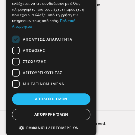
ενδέχεται να τις συνδυάσουν με άλλες
Πολιτική προστασίας δεδομένων
πληροφορίες που τους έχετε παράσχει ή
Findhere
που έχουν συλλέξει από τη χρήση των
υπηρεσιών τους από εσάς.
Πολιτική
Απορρήτου
Social Media
ΑΠΟΛΎΤΩΣ ΑΠΑΡΑΊΤΗΤΑ
ΑΠΌΔΟΣΗΣ
ΣΤΌΧΕΥΣΗΣ
ΛΕΙΤΟΥΡΓΙΚΌΤΗΤΑΣ
ΜΗ ΤΑΞΙΝΟΜΗΜΈΝΑ
ΑΠΟΔΟΧΉ ΌΛΩΝ
ΑΠΌΡΡΙΨΗ ΌΛΩΝ
© 2026
FIND
HERE. All Rights Reserved.
ΕΜΦΆΝΙΣΗ ΛΕΠΤΟΜΕΡΕΙΏΝ