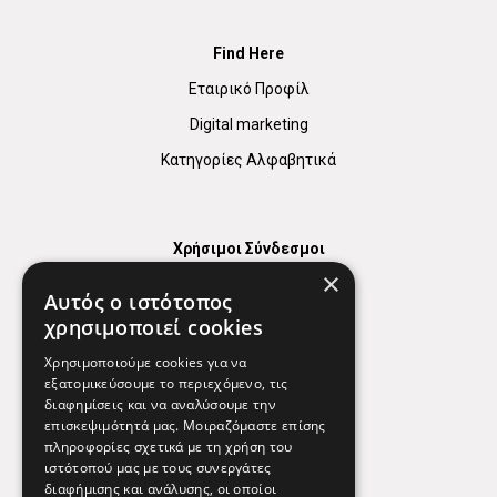
Find Here
Εταιρικό Προφίλ
Digital marketing
Κατηγορίες Αλφαβητικά
Χρήσιμοι Σύνδεσμοι
×
Χάρτης
Αυτός ο ιστότοπος
Χρήσιμα Τηλέφωνα
χρησιμοποιεί cookies
Εφημερεύοντα Φαρμακεία
Χρησιμοποιούμε cookies για να
εξατομικεύσουμε το περιεχόμενο, τις
διαφημίσεις και να αναλύσουμε την
επισκεψιμότητά μας. Μοιραζόμαστε επίσης
Απόρρητο
πληροφορίες σχετικά με τη χρήση του
ιστότοπού μας με τους συνεργάτες
Όροι Χρήσης
διαφήμισης και ανάλυσης, οι οποίοι