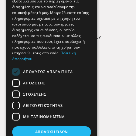
εξατομικεύσουμε το περιεχόμενο, τις
διαφημίσεις και να αναλύσουμε την
επισκεψιμότητά μας. Μοιραζόμαστε επίσης
Απόρρητο
πληροφορίες σχετικά με τη χρήση του
ιστότοπού μας με τους συνεργάτες
Όροι Χρήσης
διαφήμισης και ανάλυσης, οι οποίοι
ενδέχεται να τις συνδυάσουν με άλλες
Πολιτική προστασίας δεδομένων
πληροφορίες που τους έχετε παράσχει ή
Findhere
που έχουν συλλέξει από τη χρήση των
υπηρεσιών τους από εσάς.
Πολιτική
Απορρήτου
Social Media
ΑΠΟΛΎΤΩΣ ΑΠΑΡΑΊΤΗΤΑ
ΑΠΌΔΟΣΗΣ
ΣΤΌΧΕΥΣΗΣ
ΛΕΙΤΟΥΡΓΙΚΌΤΗΤΑΣ
ΜΗ ΤΑΞΙΝΟΜΗΜΈΝΑ
ΑΠΟΔΟΧΉ ΌΛΩΝ