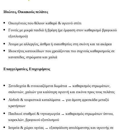
Ιδιώτες, Οικιακούς πελάτες
Οικογένειες που θέλουν καθαρό & υγιεινό σπίτι
Γονείς με μικρά παιδιά ή βρέφη (με έμφαση στον καθαρισμό βρεφικού
εξοπλισμού)
Άτομα με αλλεργίες, άσθμα ή ευαισθησίες στη σκόνη και τα ακάρεα
Ιδιοκτήτες κατοικίδιων που χρειάζονται πιο συχνούς καθαρισμούς σε
καναπέδες, στρώματα και χαλιά
Επαγγελματίες, Επιχειρήσεις
Ξενοδοχεία & ενοικιαζόμενα δωμάτια → καθαρισμός στρωμάτων,
σαλονιών, χαλιών για καλύτερη υγιεινή και εικόνα προς τους πελάτες
Airbnb & τουριστικά καταλύματα → για άμεση φρεσκάδα μεταξύ
κρατήσεων
Παιδικοί σταθμοί & νηπιαγωγεία → καθαρισμός στρωμάτων ύπνου,
καρεκλών, βρεφικού εξοπλισμού
Ιατρεία & χώροι υγείας → εξασφάλιση απολύμανσης και υγιεινής σε