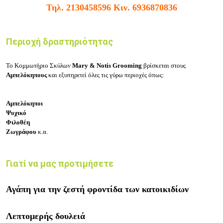
Τηλ.
2130458596
Κιν.
6936870836
Περιοχή δραστηριότητας
Το Κομμωτήριο Σκύλων
Mary & Notis Grooming
βρίσκεται στους
Αμπελόκηπους
και εξυπηρετεί όλες τις γύρω περιοχές όπως:
Αμπελόκηποι
Ψυχικό
Φιλοθέη
Ζωγράφου
κ.α.
Γιατί να μας προτιμήσετε
Αγάπη για την ζεστή φροντίδα των κατοικιδίων
Λεπτομερής δουλειά