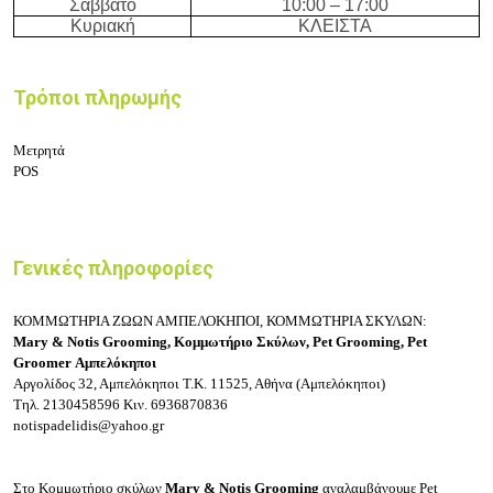
Σάββατο
10:
0
0 – 17
:
0
0
Κυριακή
ΚΛΕΙΣΤΑ
Τρόποι πληρωμής
Μετρητά
POS
Γενικές πληροφορίες
ΚΟΜΜΩΤΗΡΙΑ ΖΩΩΝ ΑΜΠΕΛΟΚΗΠΟΙ,
ΚΟΜΜΩΤΗΡΙΑ ΣΚΥΛΩΝ:
Mary & Notis Grooming, Κομμωτήριο Σκύλων, Pet Grooming, Pet
Groomer Αμπελόκηποι
Αργολίδος 32, Αμπελόκηποι
Τ.Κ. 11525, Αθήνα (Αμπελόκηποι)
Τηλ.
2130458596
Κιν.
6936870836
notispadelidis@yahoo.gr
Στο Κομμωτήριο σκύλων
Mary & Notis Grooming
αναλαμβάνουμε Pet