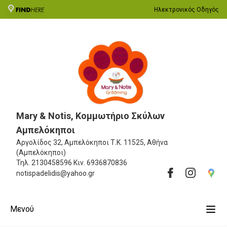
Ηλεκτρονικός Οδηγός
Mary & Notis, Κομμωτήριο Σκύλων
Αμπελόκηποι
Αργολίδος 32, Αμπελόκηποι
Τ.Κ. 11525, Αθήνα
(Αμπελόκηποι)
Τηλ.
2130458596
Κιν.
6936870836
notispadelidis@yahoo.gr
Μενού