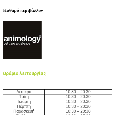
Καθαρό περιβάλλον
Ωράριο λειτουργίας
Δευτέρα
10:3
0 –
20
:3
0
Τρίτη
10:3
0 –
20
:3
0
Τετάρτη
10:3
0 –
20
:3
0
Πέμπτη
10:3
0 –
20
:3
0
Παρασκευή
10:3
0 –
20
:3
0