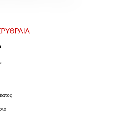
ΕΡΥΘΡΑΙΑ
α
α
έατος
σιο