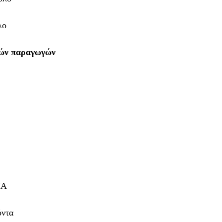
λο
ρών παραγωγών
ΜΑ
όντα