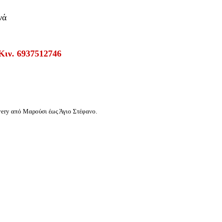
νά
Κιν. 6937512746
ivery από Μαρούσι έως Άγιο Στέφανο.