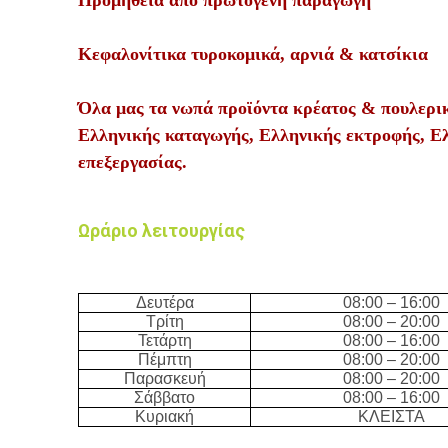
Κεφαλονίτικα τυροκομικά, αρνιά & κατσίκια
Όλα μας τα νωπά
προϊόντα κρέατος & πουλερικ
Ελληνικής καταγωγής, Ελληνικής εκτροφής, Ε
επεξεργασίας.
Ωράριο λειτουργίας
Δευτέρα
08:00
– 16
:0
0
Τρίτη
08:00
–
20
:0
0
Τετάρτη
08:00
– 16
:0
0
Πέμπτη
08:00
–
20
:0
0
Παρασκευή
08:00
–
20
:0
0
Σάββατο
08:00
– 16
:0
0
Κυριακή
ΚΛΕΙΣΤΑ