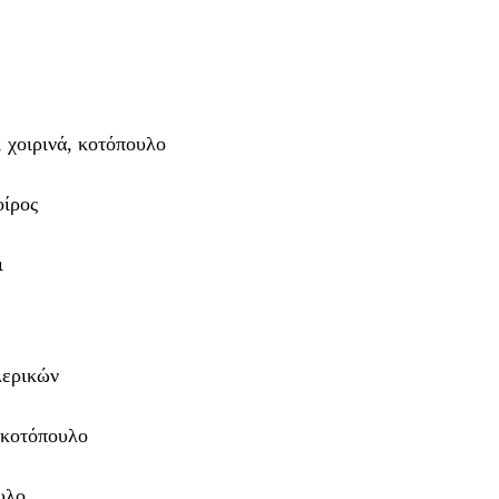
 χοιρινά, κοτόπουλο
οίρος
ι
ερικών
 κοτόπουλο
υλο