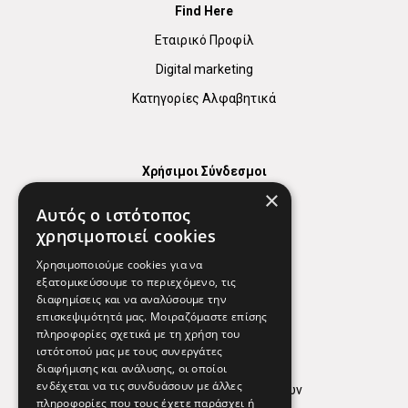
Find Here
Εταιρικό Προφίλ
Digital marketing
Κατηγορίες Αλφαβητικά
Χρήσιμοι Σύνδεσμοι
×
Χάρτης
Αυτός ο ιστότοπος
Χρήσιμα Τηλέφωνα
χρησιμοποιεί cookies
Εφημερεύοντα Φαρμακεία
Χρησιμοποιούμε cookies για να
εξατομικεύσουμε το περιεχόμενο, τις
διαφημίσεις και να αναλύσουμε την
επισκεψιμότητά μας. Μοιραζόμαστε επίσης
Απόρρητο
πληροφορίες σχετικά με τη χρήση του
ιστότοπού μας με τους συνεργάτες
Όροι Χρήσης
διαφήμισης και ανάλυσης, οι οποίοι
ενδέχεται να τις συνδυάσουν με άλλες
Πολιτική προστασίας δεδομένων
πληροφορίες που τους έχετε παράσχει ή