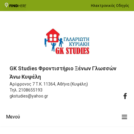
Ηλεκτρονικός Οδηγός
GK Studies Φροντιστήριο Ξένων Γλωσσών
Άνω Κυψέλη
Αρίφρονος 7
Τ.Κ. 11364, Αθήνα (Κυψέλη)
Τηλ.
2108655193
gkstudies@yahoo.gr
Μενού