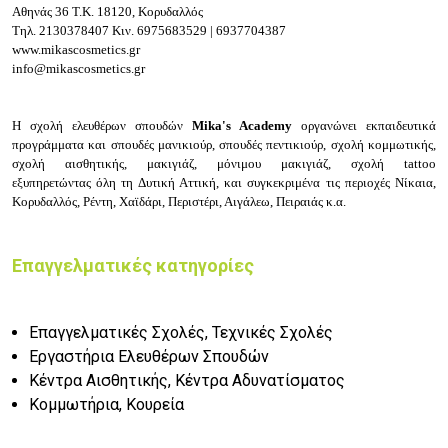
Αθηνάς 36
Τ.Κ. 18120, Κορυδαλλός
Τηλ.
2130378407
Κιν.
6975683529 | 6937704387
www.mikascosmetics.gr
info@mikascosmetics.gr
H σχολή ελευθέρων σπουδών
Mika's Academy
οργανώνει εκπαιδευτικά
προγράμματα και σπουδές μανικιούρ,
σπουδές
πεντικιούρ, σχολή κομμωτικής,
σχολή αισθητικής, μακιγιάζ, μόνιμου μακιγιάζ, σχολή tattoo
εξυπηρετώντας όλη τη Δυτική Αττική, και συγκεκριμένα τις περιοχές Νίκαια,
Κορυδαλλός, Ρέντη, Χαϊδάρι, Περιστέρι, Αιγάλεω, Πειραιάς κ.α.
Επαγγελματικές κατηγορίες
Επαγγελματικές Σχολές, Τεχνικές Σχολές
Εργαστήρια Ελευθέρων Σπουδών
Κέντρα Αισθητικής, Κέντρα Αδυνατίσματος
Κομμωτήρια, Κουρεία