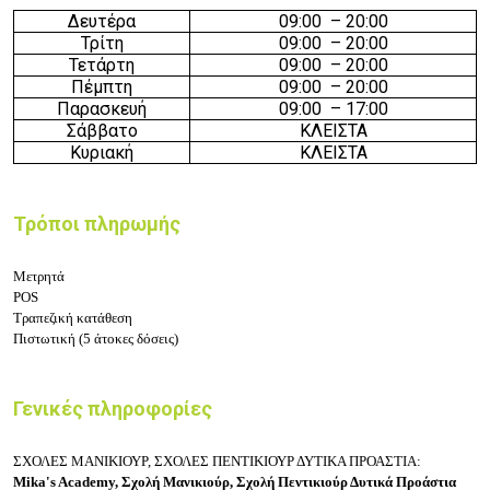
Δευτέρα
09
:
0
0 –
20
:00
Τρίτη
09
:
0
0 –
20
:00
Τετάρτη
09
:
0
0 –
20
:00
Πέμπτη
09
:
0
0 –
20
:00
Παρασκευή
09
:
0
0 – 17
:00
Σάββατο
ΚΛΕΙΣΤΑ
Κυριακή
ΚΛΕΙΣΤΑ
Τρόποι πληρωμής
Μετρητά
POS
Τραπεζική κατάθεση
Πιστωτική (5 άτοκες δόσεις)
Γενικές πληροφορίες
ΣΧΟΛΕΣ ΜΑΝΙΚΙΟΥΡ,
ΣΧΟΛΕΣ
ΠΕΝΤΙΚΙΟΥΡ ΔΥΤΙΚΑ ΠΡΟΑΣΤΙΑ:
Mika's Academy,
Σχολή Μανικιούρ,
Σχολή
Πεντικιούρ Δυτικά Προάστια