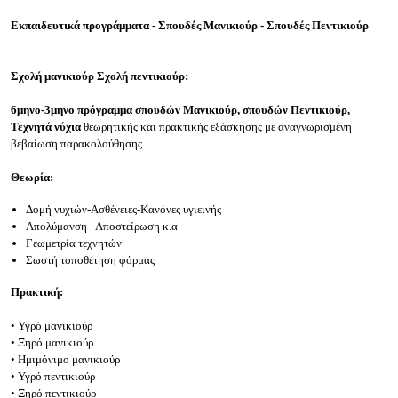
Εκπαιδευτικά προγράμματα - Σπουδές Μανικιούρ -
Σπουδές
Πεντικιούρ
Σχολή μανικιούρ
Σχολή
πεντικιούρ:
6μηνο-3μηνο πρόγραμμα σπουδών Μανικιούρ,
σπουδών
Πεντικιούρ,
Τεχνητά
νύχια
θεωρητικής και πρακτικής εξάσκησης με αναγνωρισμένη
βεβαίωση παρακολούθησης.
Θεωρία
:
Δομή νυχιών-
Ασθένειες-Κανόνες υγιεινής
Απολύμανση - Αποστείρωση κ.α
Γεωμετρία τεχνητών
Σωστή τοποθέτηση φόρμας
Πρακτική:
• Υγρό μανικιούρ
• Ξηρό μανικιούρ
• Ημιμόνιμο μανικιούρ
• Υγρό πεντικιούρ
• Ξηρό πεντικιούρ