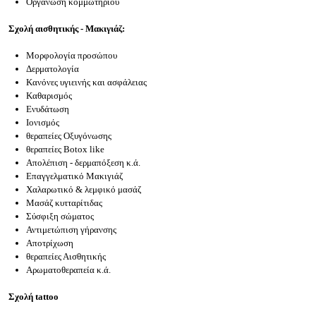
Οργάνωση κομμωτηρίου
Σχολή αισθητικής - Μακιγιάζ:
Μορφολογία προσώπου
Δερματολογία
Κανόνες υγιεινής και ασφάλειας
Καθαρισμός
Ενυδάτωση
Ιονισμός
θεραπείες Οξυγόνωσης
θεραπείες Botox like
Απολέπιση - δερμαπόξεση κ.ά.
Επαγγελματικό Μακιγιάζ
Χαλαρωτικό & λεμφικό μασάζ
Μασάζ κυτταρίτιδας
Σύσφιξη σώματος
Αντιμετώπιση γήρανσης
Αποτρίχωση
θεραπείες Αισθητικής
Αρωματοθεραπεία κ.ά.
Σχολή tattoo