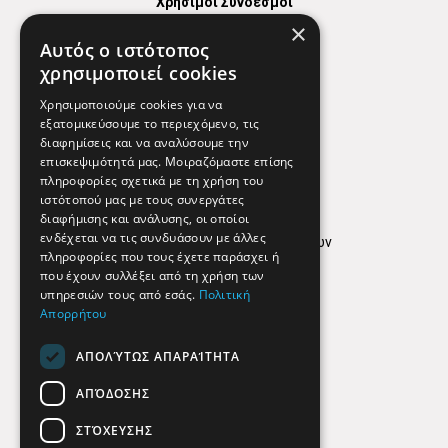
Χρήσιμοι Σύνδεσμοι
×
Χάρτης
Αυτός ο ιστότοπος
Χρήσιμα Τηλέφωνα
χρησιμοποιεί cookies
Εφημερεύοντα Φαρμακεία
Χρησιμοποιούμε cookies για να
εξατομικεύσουμε το περιεχόμενο, τις
διαφημίσεις και να αναλύσουμε την
επισκεψιμότητά μας. Μοιραζόμαστε επίσης
Απόρρητο
πληροφορίες σχετικά με τη χρήση του
ιστότοπού μας με τους συνεργάτες
Όροι Χρήσης
διαφήμισης και ανάλυσης, οι οποίοι
ενδέχεται να τις συνδυάσουν με άλλες
Πολιτική προστασίας δεδομένων
πληροφορίες που τους έχετε παράσχει ή
Findhere
που έχουν συλλέξει από τη χρήση των
υπηρεσιών τους από εσάς.
Πολιτική
Απορρήτου
Social Media
ΑΠΟΛΎΤΩΣ ΑΠΑΡΑΊΤΗΤΑ
ΑΠΌΔΟΣΗΣ
ΣΤΌΧΕΥΣΗΣ