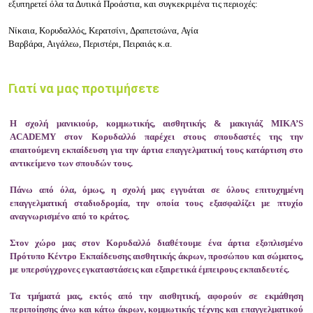
εξυπηρετεί όλα τα
Δυτικά Προάστια
, και συγκεκριμένα τις περιοχές:
Νίκαια, Κορυδαλλός, Κερατσίνι, Δραπετσώνα, Αγία
Βαρβάρα, Αιγάλεω, Περιστέρι, Πειραιάς κ.α.
Γιατί να μας προτιμήσετε
Η
σχολή μανικιούρ
,
κομμωτικής, αισθητικής & μακιγιάζ MIKA’S
ACADEMY
στον
Κορυδαλλό
παρέχει στους σπουδαστές της την
απαιτούμενη εκπαίδευση για την άρτια επαγγελματική τους κατάρτιση στο
αντικείμενο των σπουδών τους.
Πάνω από όλα, όμως, η σχολή μας εγγυάται σε όλους επιτυχημένη
επαγγελματική σταδιοδρομία, την οποία τους εξασφαλίζει με πτυχίο
αναγνωρισμένο από το κράτος.
Στον χώρο μας στον Κορυδαλλό διαθέτουμε ένα άρτια εξοπλισμένο
Πρότυπο Κέντρο Εκπαίδευσης αισθητικής άκρων, προσώπου και σώματος,
με υπερσύγχρονες εγκαταστάσεις και εξαιρετικά έμπειρους εκπαιδευτές.
Τα τμήματά μας, εκτός από την αισθητική, αφορούν σε εκμάθηση
περιποίησης άνω και κάτω άκρων, κομμωτικής τέχνης και επαγγελματικού