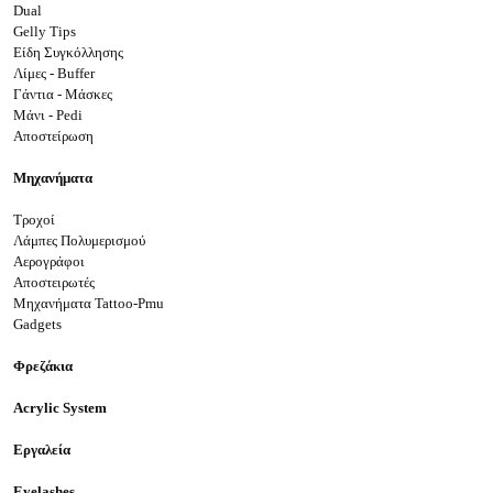
Dual
Gelly Tips
Είδη Συγκόλλησης
Λίμες - Buffer
Γάντια - Μάσκες
Μάνι - Pedi
Αποστείρωση
Μηχανήματα
Τροχοί
Λάμπες Πολυμερισμού
Αερογράφοι
Αποστειρωτές
Μηχανήματα Tattoo-Pmu
Gadgets
Φρεζάκια
Acrylic System
Εργαλεία
Eyelashes