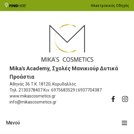
Ηλεκτρονικός Οδηγός
Mika's Academy, Σχολές Μανικιούρ Δυτικά
Προάστια
Αθηνάς 36
Τ.Κ. 18120, Κορυδαλλός
Τηλ.
2130378407
Κιν.
6975683529 | 6937704387
www.mikascosmetics.gr
info@mikascosmetics.gr
Μενού