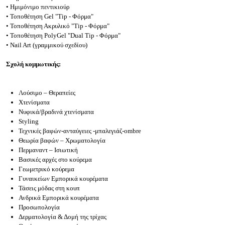
• Ημιμόνιμο πεντικιούρ
• Τοποθέτηση Gel "Tip - Φόρμα"
• Τοποθέτηση Ακρυλικό "Tip - Φόρμα"
• Τοποθέτηση PolyGel "Dual Tip - Φόρμα"
• Nail Art (γραμμικού σχεδίου)
Σχολή κομμωτικής:
Λούσιμο – Θεραπείες
Χτενίσματα
Νυφικά/βραδινά χτενίσματα
Styling
Τεχνικές βαφών-ανταύγειες -μπαλεγιάζ-ombre
Θεωρία βαφών – Χρωματολογία
Περμαναντ – Ισιωτική
Βασικές αρχές στο κούρεμα
Γεωμετρικό κούρεμα
Γυναικείων Εμπορικά κουρέματα
Τάσεις μόδας στη κουπ
Ανδρικά Εμπορικά κουρέματα
Προσωπολογία
Δερματολογία & Δομή της τρίχας