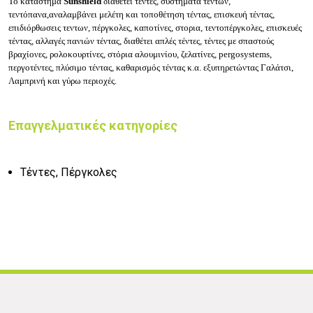
Το κατάστημα
Sunshield
διαθέτει τέντες, συστήματα τεντών,
τεντόπανα,αναλαμβάνει μελέτη και τοποθέτηση τέντας, επισκευή τέντας,
επιδιόρθωσεις τεντων, πέργκολες, καποτίνες, στορια, τεντοπέργκολες, επισκευές
τέντας, αλλαγές πανιών τέντας, διαθέτει απλές τέντες, τέντες με σπαστούς
βραχίονες, ρολοκουρτίνες, στόρια αλουμινίου, ζελατίνες, pergosystems,
περγοτέντες, π
λύσιμο τέντας, καθαρισμός τέντας κ.α. εξυπηρετώντας Γαλάτσι,
Λαμπρινή
και γύρω περιοχές.
Επαγγελματικές κατηγορίες
Τέντες, Πέργκολες