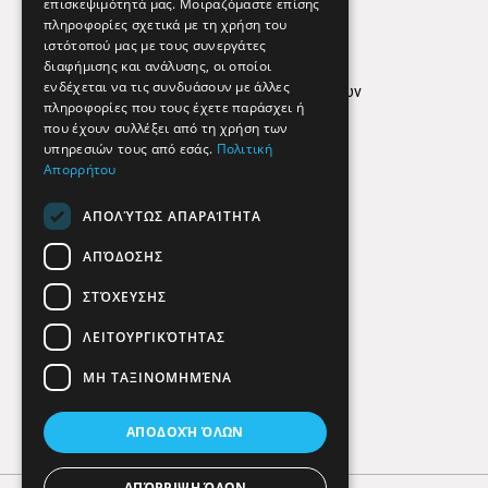
επισκεψιμότητά μας. Μοιραζόμαστε επίσης
Απόρρητο
πληροφορίες σχετικά με τη χρήση του
ιστότοπού μας με τους συνεργάτες
Όροι Χρήσης
διαφήμισης και ανάλυσης, οι οποίοι
ενδέχεται να τις συνδυάσουν με άλλες
Πολιτική προστασίας δεδομένων
πληροφορίες που τους έχετε παράσχει ή
Findhere
που έχουν συλλέξει από τη χρήση των
υπηρεσιών τους από εσάς.
Πολιτική
Απορρήτου
Social Media
ΑΠΟΛΎΤΩΣ ΑΠΑΡΑΊΤΗΤΑ
ΑΠΌΔΟΣΗΣ
ΣΤΌΧΕΥΣΗΣ
ΛΕΙΤΟΥΡΓΙΚΌΤΗΤΑΣ
ΜΗ ΤΑΞΙΝΟΜΗΜΈΝΑ
ΑΠΟΔΟΧΉ ΌΛΩΝ
ΑΠΌΡΡΙΨΗ ΌΛΩΝ