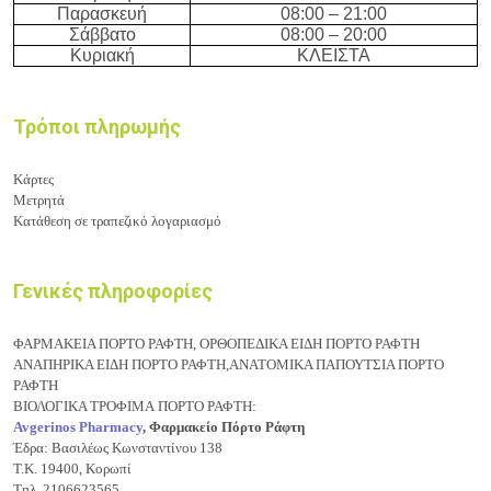
Παρασκευή
08:
0
0 –
21
:
0
0
Σάββατο
08:
0
0 –
20
:
0
0
Κυριακή
ΚΛΕΙΣΤΑ
Τρόποι πληρωμής
Κάρτες
Μετρητά
Κατάθεση σε τραπεζικό λογαριασμό
Γενικές πληροφορίες
ΦΑΡΜΑΚΕΙΑ ΠΟΡΤΟ ΡΑΦΤΗ, ΟΡΘΟΠΕΔΙΚΑ ΕΙΔΗ ΠΟΡΤΟ ΡΑΦΤΗ
ΑΝΑΠΗΡΙΚΑ ΕΙΔΗ ΠΟΡΤΟ ΡΑΦΤΗ,ΑΝΑΤΟΜΙΚΑ ΠΑΠΟΥΤΣΙΑ ΠΟΡΤΟ
ΡΑΦΤΗ
ΒΙΟΛΟΓΙΚΑ ΤΡΟΦΙΜΑ
ΠΟΡΤΟ ΡΑΦΤΗ:
Avgerinos Pharmacy
, Φαρμακείο Πόρτο Ράφτη
Έδρα: Βασιλέως Κωνσταντίνου 138
Τ.Κ. 19400, Κορωπί
Τηλ. 2106623565