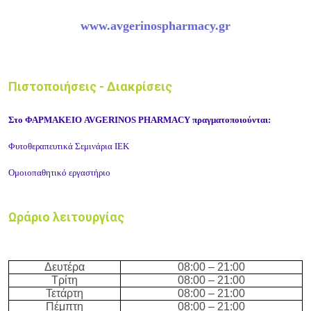
www.avgerinospharmacy.gr
Πιστοποιήσεις - Διακρίσεις
Στο ΦΑΡΜΑΚΕΙΟ AVGERINOS PHARMACY πραγματοποιούνται:
Φυτοθεραπευτικά Σεμινάρια ΙΕΚ
Ομοιοπαθητικό εργαστήριo
Ωράριο λειτουργίας
Δευτέρα
08:
0
0 –
21
:
0
0
Τρίτη
08:
0
0 –
21
:
0
0
Τετάρτη
08:
0
0 –
21
:
0
0
Πέμπτη
08:
0
0 –
21
:
0
0