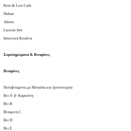
Keto & Low Carb
Dukan
Atkins
Lactose free
Ιαπωνική Κουζίνα
Συμπληρώματα & Βιταμίνες
Βιταμίνες
Πολυβιταμίνες με Μέταλλα και Ιχνοστοιχεία
Βιτ Α- β- Καροτένη
Βιτ Β
Βιταμινη C
Βιτ D
Βιτ Ε