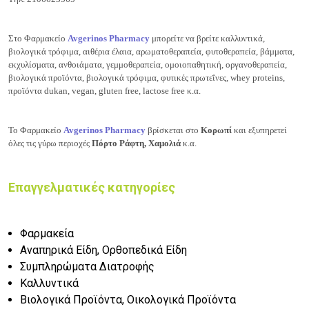
Στο Φαρμακείο
Avgerinos Pharmacy
μπορείτε να βρείτε καλλυντικά,
βιολογικά τρόφιμα, αιθέρια έλαια, αρωματοθεραπεία, φυτοθεραπεία, βάμματα,
εκχυλίσματα, ανθοιάματα, γεμμοθεραπεία, ομοιοπαθητική, οργανοθεραπεία,
βιολογικά προϊόντα, βιολογικά τρόφιμα, φυτικές πρωτεΐνες, whey proteins,
προϊόντα dukan, vegan, gluten free, lactose free κ.α.
Το Φαρμακείο
Avgerinos Pharmacy
βρίσκεται στο
Κορωπί
και εξυπηρετεί
όλες τις γύρω περιοχές
Πόρτο Ράφτη, Χαμολιά
κ.α.
Επαγγελματικές κατηγορίες
Φαρμακεία
Αναπηρικά Είδη, Ορθοπεδικά Είδη
Συμπληρώματα Διατροφής
Καλλυντικά
Βιολογικά Προϊόντα, Οικολογικά Προϊόντα