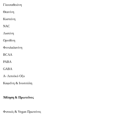
Γλουταθειόνη
Θεανίνη
Κυστείνη
NAC
Λυσιίνη
Ορνιθίνη
Φενυλαλανίνη
BCΑΑ
PABA
GABA
A- Λιποϊκό Οξυ
Καφεΐνη & Ινοσιτόλη
Άθληση & Πρωτεΐνες
Φυτικές & Vegan Πρωτείνες