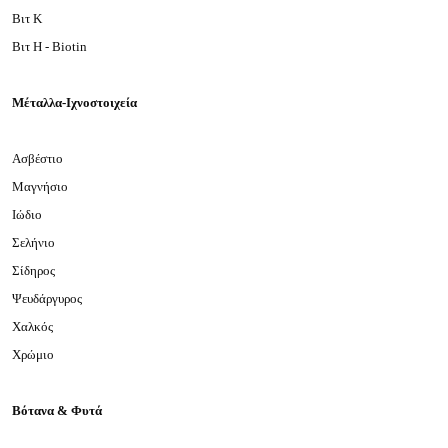
Βιτ Κ
Βιτ Η - Biotin
Μέταλλα-Ιχνοστοιχεία
Ασβέστιο
Μαγνήσιο
Ιώδιο
Σελήνιο
Σίδηρος
Ψευδάργυρος
Χαλκός
Χρώμιο
Βότανα & Φυτά