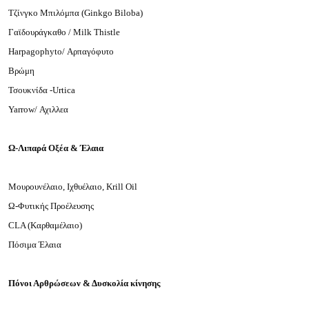
Τζίνγκο Μπιλόμπα (Ginkgo Biloba)
Γαϊδουράγκαθο / Milk Thistle
Harpagophyto/ Αρπαγόφυτο
Βρώμη
Τσουκνίδα -Urtica
Yarrow/ Αχιλλεα
Ω-Λιπαρά Οξέα & Έλαια
Μουρουνέλαιο, Ιχθυέλαιο, Krill Oil
Ω-Φυτικής Προέλευσης
CLA (Καρθαμέλαιο)
Πόσιμα Έλαια
Πόνοι Αρθρώσεων & Δυσκολία κίνησης