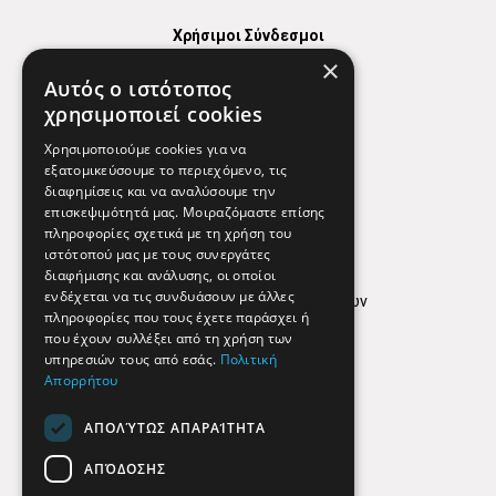
Χρήσιμοι Σύνδεσμοι
×
Χάρτης
Αυτός ο ιστότοπος
Χρήσιμα Τηλέφωνα
χρησιμοποιεί cookies
Εφημερεύοντα Φαρμακεία
Χρησιμοποιούμε cookies για να
εξατομικεύσουμε το περιεχόμενο, τις
διαφημίσεις και να αναλύσουμε την
επισκεψιμότητά μας. Μοιραζόμαστε επίσης
Απόρρητο
πληροφορίες σχετικά με τη χρήση του
ιστότοπού μας με τους συνεργάτες
Όροι Χρήσης
διαφήμισης και ανάλυσης, οι οποίοι
ενδέχεται να τις συνδυάσουν με άλλες
Πολιτική προστασίας δεδομένων
πληροφορίες που τους έχετε παράσχει ή
Findhere
που έχουν συλλέξει από τη χρήση των
υπηρεσιών τους από εσάς.
Πολιτική
Απορρήτου
Social Media
ΑΠΟΛΎΤΩΣ ΑΠΑΡΑΊΤΗΤΑ
ΑΠΌΔΟΣΗΣ