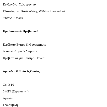
Κολλαγόνο, Υαλουρονικό
Γλυκοζαμίνη, Χονδροϊτίνη, MSM & Συνδυασμοί
Φυτά & Βότανα
Προβιοτικά & Πρεβιοτικά
Ευρέθιστο Εντερο & Φουσκώματα
Δυσκοιλιότητα & Διάρροιες
Προβιοτικά για Βρέφη & Παιδιά
Αμινοξέα & Ειδικές Ουσίες
Co-Q-10
5-HTP (Σεροτονίνη)
Αργινίνη
Γλουταμίνη