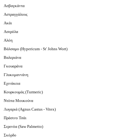
Ασβαγκάντα
Αστραγγάλους
Ακάι
Ασερόλα
Αλόη
Βάλσαμο (Hypericum - St' Johns Wort)
Βαλεριάνα
Γκουαράνα
Γλυκομαννάνη
Εχινάκεια
Κουρκουμάς (Turmeric)
Ντόπα Μουκούνα
Λυγαριά (Agnus Castus - Vitex)
Πράσινο Τσάι
Σερενόα (Saw Palmetto)
Σκόρδο