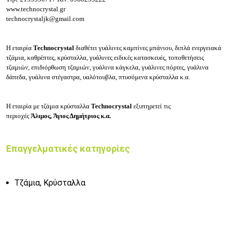
www.technocrystal.gr
technocrystaljk@gmail.com
Η εταιρία
Technocrystal
διαθέτει γ
υάλινες καμπίνες μπάνιου,
δ
ιπλά ενεργειακά
τζάμια, κ
αθρέπτες, κ
ρύσταλλα, γυάλινες ε
ιδικές κατασκευές, τ
οποθετήσεις
τζαμιών, ε
πιδιόρθωση τζαμιών, γ
υάλινα κάγκελα, γ
υάλινες πόρτες, γ
υάλινα
δάπεδα, γ
υάλινα στέγαστρα, υ
αλότουβλα, π
τυσόμενα κρύσταλλα
κ.α.
Η εταιρία με τ
ζάμια κρύσταλλα
Technocrystal
εξυπηρετεί τις
περιοχές
Άλιμος,
Άγιος Δημήτριος κ.α.
Επαγγελματικές κατηγορίες
Τζάμια, Κρύσταλλα