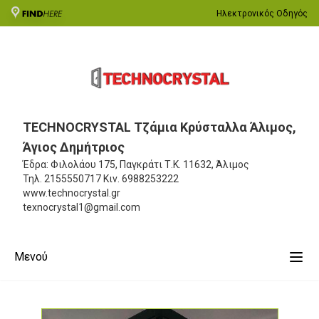
Ηλεκτρονικός Οδηγός
TECHNOCRYSTAL Τζάμια Κρύσταλλα Άλιμος,
Άγιος Δημήτριος
Έδρα: Φιλολάου 175, Παγκράτι
Τ.Κ. 11632, Άλιμος
Τηλ.
2155550717
Κιν.
6988253222
www.technocrystal.gr
texnocrystal1@gmail.com
Μενού