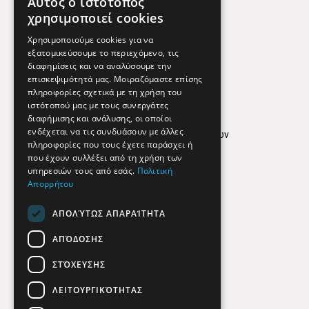
Αυτός ο ιστότοπος
Χρήσιμα Τηλέφωνα
χρησιμοποιεί cookies
Εφημερεύοντα Φαρμακεία
Χρησιμοποιούμε cookies για να
εξατομικεύσουμε το περιεχόμενο, τις
διαφημίσεις και να αναλύσουμε την
επισκεψιμότητά μας. Μοιραζόμαστε επίσης
Απόρρητο
πληροφορίες σχετικά με τη χρήση του
ιστότοπού μας με τους συνεργάτες
Όροι Χρήσης
διαφήμισης και ανάλυσης, οι οποίοι
ενδέχεται να τις συνδυάσουν με άλλες
Πολιτική προστασίας δεδομένων
πληροφορίες που τους έχετε παράσχει ή
Findhere
που έχουν συλλέξει από τη χρήση των
υπηρεσιών τους από εσάς.
Πολιτική
Απορρήτου
Social Media
ΑΠΟΛΎΤΩΣ ΑΠΑΡΑΊΤΗΤΑ
ΑΠΌΔΟΣΗΣ
ΣΤΌΧΕΥΣΗΣ
ΛΕΙΤΟΥΡΓΙΚΌΤΗΤΑΣ