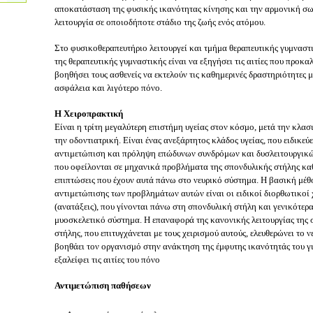
αποκατάσταση της φυσικής ικανότητας κίνησης και την αρμονική σ
λειτουργία σε οποιοδήποτε στάδιο της ζωής ενός ατόμου.
Στο φυσικοθεραπευτήριο λειτουργεί και τμήμα θεραπευτικής γυμναστ
της θεραπευτικής γυμναστικής είναι να εξηγήσει τις αιτίες που προκα
βοηθήσει τους ασθενείς να εκτελούν τις καθημερινές δραστηριότητες 
ασφάλεια και λιγότερο πόνο.
Η Χειροπρακτική
Είναι η τρίτη μεγαλύτερη επιστήμη υγείας στον κόσμο, μετά την κλασ
την οδοντιατρική. Είναι ένας ανεξάρτητος κλάδος υγείας, που ειδικεύ
αντιμετώπιση και πρόληψη επώδυνων συνδρόμων και δυσλειτουργικ
που οφείλονται σε μηχανικά προβλήματα της σπονδυλικής στήλης καθ
επιπτώσεις που έχουν αυτά πάνω στο νευρικό σύστημα. Η βασική μέθ
αντιμετώπισης των προβλημάτων αυτών είναι οι ειδικοί διορθωτικοί 
(ανατάξεις), που γίνονται πάνω στη σπονδυλική στήλη και γενικότερ
μυοσκελετικό σύστημα. Η επαναφορά της κανονικής λειτουργίας της
στήλης, που επιτυγχάνεται με τους χειρισμού αυτούς, ελευθερώνει το 
βοηθάει τον οργανισμό στην ανάκτηση της έμφυτης ικανότητάς του γ
εξαλείφει τις αιτίες του πόνο
Αντιμετώπιση παθήσεων