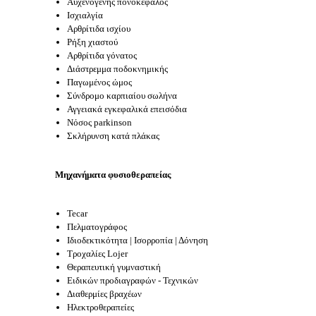
Αυχενογενής πονοκέφαλος
Ισχιαλγία
Αρθρίτιδα ισχίου
Ρήξη χιαστού
Αρθρίτιδα γόνατος
Διάστρεμμα ποδοκνημικής
Παγωμένος ώμος
Σύνδρομο καρπιαίου σωλήνα
Αγγειακά εγκεφαλικά επεισόδια
Νόσος parkinson
Σκλήρυνση κατά πλάκας
Μηχανήματα φυσιοθεραπείας
Tecar
Πελματογράφος
Ιδιοδεκτικότητα | Ισορροπία | Δόνηση
Τροχαλίες Lojer
Θεραπευτική γυμναστική
Ειδικών προδιαγραφών - Τεχνικών
Διαθερμίες βραχέων
Ηλεκτροθεραπείες