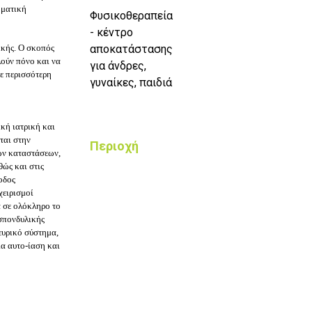
ωματική
Φυσικοθεραπεία
- κέντρο
ικής. Ο σκοπός
αποκατάστασης
λούν πόνο και να
για άνδρες,
με περισσότερη
γυναίκες, παιδιά
ική ιατρική και
εται στην
Περιοχή
ών καταστάσεων,
ώς και στις
οδος
χειρισμοί
α σε ολόκληρο το
 σπονδυλικής
νευρικό σύστημα,
ια αυτο-ίαση και