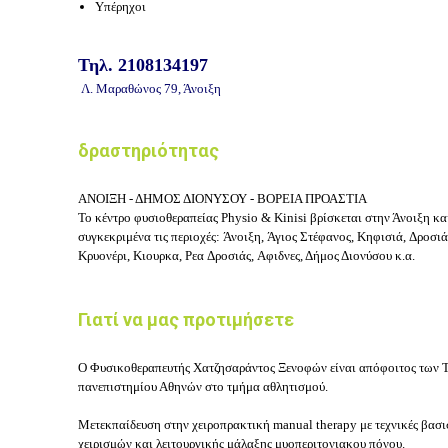
Υπέρηχοι
Τηλ. 2108134197
Λ. Μαραθώνος 79
, Άνοιξη
δραστηριότητας
ΑΝΟΙΞΗ - ΔΗΜΟΣ ΔΙΟΝΥΣΟΥ - ΒΟΡΕΙΑ ΠΡΟΑΣΤΙΑ
Το κέντρο φυσιοθεραπείας
Physio & Kinisi
βρίσκεται στην Άνοιξη και
συγκεκριμένα τις περιοχές:
Άνοιξη,
Άγιος Στέφανος,
Κηφισιά,
Δροσιά
Κρυονέρι, Κιουρκα, Ρεα
Δροσιάς,
Αφιδνες, Δήμος Διονύσου κ.α.
Γιατί να μας προτιμήσετε
Ο Φυσικοθεραπευτής Χατζησαράντος Ξενοφών είναι α
πόφοιτος των Τ
πανεπιστημίου Αθηνών στο τμήμα αθλητισμού.
Μετεκπαίδευση στην χειροπρακτική manual therapy με τεχνικές βασισ
χειρισμών και λειτουργικής μάλαξης μυοπεριτονιακου πόνου.