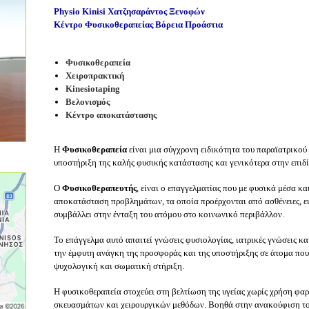
Physio Kinisi Χατζησαράντος Ξενοφών
Κέντρο Φυσικοθεραπείας Βόρεια Προάστια
Φυσικοθεραπεία
Χειροπρακτική
Kinesiotaping
Βελονισμός
Κέντρο αποκατάστασης
Η
Φυσικοθεραπεία
είναι μια σύγχρονη ειδικότητα του παραϊατρικού
υποστήριξη της καλής φυσικής κατάστασης και γενικότερα στην επιδί
Ο
Φυσικοθεραπευτής
, είναι ο επαγγελματίας που με φυσικά μέσα κα
αποκατάσταση προβλημάτων, τα οποία προέρχονται από ασθένειες, ει
συμβάλλει στην ένταξη του ατόμου στο κοινωνικό περιβάλλον.
Το επάγγελμα αυτό απαιτεί γνώσεις φυσιολογίας, ιατρικές γνώσεις κα
την έμφυτη ανάγκη της προσφοράς και της υποστήριξης σε άτομα που
ψυχολογική και σωματική στήριξη.
Η φυσικοθεραπεία στοχεύει στη βελτίωση της υγείας χωρίς χρήση φα
σκευασμάτων και χειρουργικών μεθόδων. Βοηθά στην ανακούφιση το