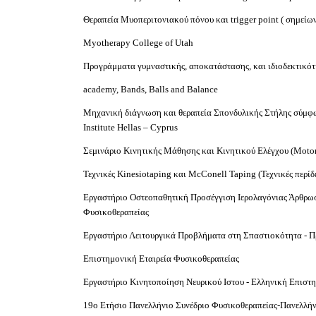
Θεραπεία Μυοπεριτονιακού πόνου και trigger point ( σημείω
Myotherapy College of Utah
Προγράμματα γυμναστικής, αποκατάστασης, και ιδιοδεκτικότ
academy, Bands, Balls and Balance
Μηχανική διάγνωση και θεραπεία Σπονδυλικής Στήλης σύμφ
Institute Hellas – Cyprus
Σεμινάριο Κινητικής Μάθησης και Κινητικού Ελέγχου (Motor
Τεχνικές Kinesiotaping και McConell Taping (Τεχνικές περί
Εργαστήριο Οστεοπαθητική Προσέγγιση Ιερολαγόνιας Άρθρωσ
Φυσικοθεραπείας
Εργαστήριο Λειτουργικά Προβλήματα στη Σπαστιοκότητα - Πρ
Επιστημονική Εταιρεία Φυσικοθεραπείας
Εργαστήριο Κινητοποίηση Νευρικού Ιστου - Ελληνική Επιστ
19ο Ετήσιο Πανελλήνιο Συνέδριο Φυσικοθεραπείας-Πανελλήν