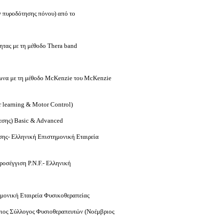
ν πυροδότησης πόνου) από το
ητας με τη μέθοδο Thera band
ωνα με τη μέθοδο McKenzie του McKenzie
 learning & Motor Control)
δεσης) Basic & Advanced
ης- Ελληνική Επιστημονική Εταιρεία
οσέγγιση P.N.F.- Ελληνική
ημονική Εταιρεία Φυσικοθεραπείας
ιος Σύλλογος Φυσιοθεραπευτών (Νοέμβριος