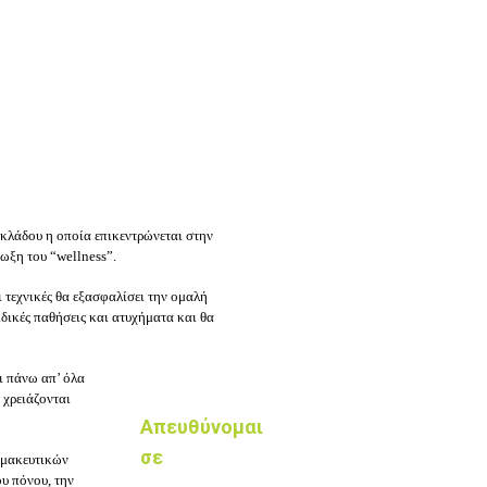
 κλάδου η οποία επικεντρώνεται στην
ωξη του “wellness”.
ι τεχνικές θα εξασφαλίσει την ομαλή
δικές παθήσεις και ατυχήματα και θα
ι πάνω απ’ όλα
 χρειάζονται
Απευθύνομαι
σε
ρμακευτικών
υ πόνου, την