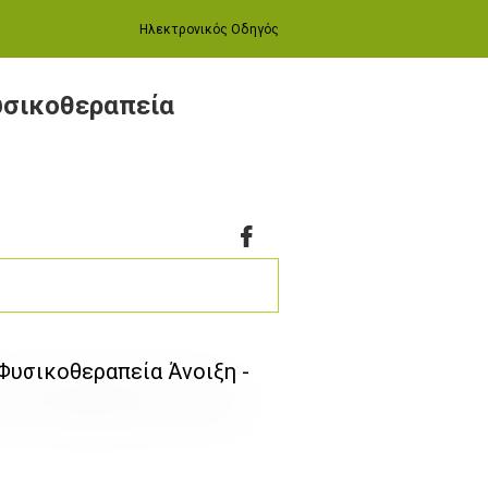
Ηλεκτρονικός Οδηγός
Φυσικοθεραπεία
 Φυσικοθεραπεία Άνοιξη -